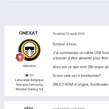
GNEXAT
Posté(e)
12 août 2012
Bonjour à tous,
J'ai commander un câble USB host d
a besoin d'être alimenté pour êt
Membre
Alors est ce que mon GN risque que
101
Si non cela va t il fonctionner?
Lieu
Liège Belgique
GN 4.1.1 ROM d'origine, bootloader 
Marque:
Samsung
Modèle:
Galaxy S3
stig
Posté(e)
12 août 2012