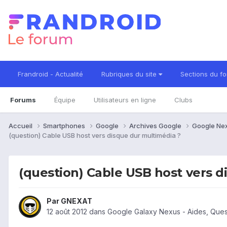
Frandroid - Actualité
Rubriques du site
Sections du f
Forums
Équipe
Utilisateurs en ligne
Clubs
Accueil
Smartphones
Google
Archives Google
Google Ne
(question) Cable USB host vers disque dur multimédia ?
(question) Cable USB host vers d
Par
GNEXAT
12 août 2012
dans
Google Galaxy Nexus - Aides, Que