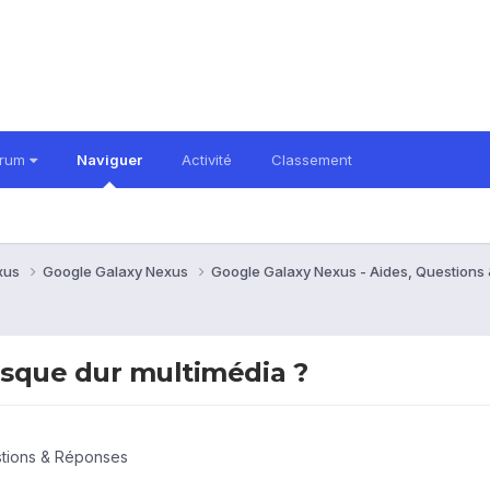
orum
Naviguer
Activité
Classement
xus
Google Galaxy Nexus
Google Galaxy Nexus - Aides, Question
isque dur multimédia ?
stions & Réponses