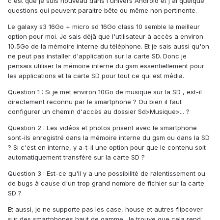
c'est que je suis nouveau dans l'univers Android et j'ai quelque
questions qui peuvent paraitre bête ou même non pertinente.
Le galaxy s3 16Go + micro sd 16Go class 10 semble la meilleur
option pour moi. Je sais déjâ que l'utilisateur à accès a environ
10,5Go de la mémoire interne du téléphone. Et je sais aussi qu'on
ne peut pas installer d'application sur la carte SD. Donc je
pensais utiliser la mémoire interne du gsm essentiellement pour
les applications et la carte SD pour tout ce qui est média.
Question 1 : Si je met environ 10Go de musique sur la SD , est-il
directement reconnu par le smartphone ? Ou bien il faut
configurer un chemin d'accès au dossier Sd>Musique>... ?
Question 2 : Les vidéos et photos prisent avec le smartphone
sont-ils enregistré dans la mémoire interne du gsm ou dans la SD
? Si c'est en interne, y a-t-il une option pour que le contenu soit
automatiquement transféré sur la carte SD ?
Question 3 : Est-ce qu'il y a une possibilité de ralentissement ou
de bugs à cause d'un trop grand nombre de fichier sur la carte
SD ?
Et aussi, je ne supporte pas les case, house et autres flipcover
sur des smartphones haut de gamme. Je trouve que cela rend