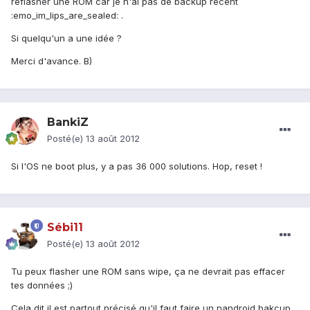
reflasher une ROM car je n'ai pas de backup récent
:emo_im_lips_are_sealed: .
Si quelqu'un a une idée ?
Merci d'avance. B)
BankiZ
Posté(e)
13 août 2012
Si l'OS ne boot plus, y a pas 36 000 solutions. Hop, reset !
Sébi11
Posté(e)
13 août 2012
Tu peux flasher une ROM sans wipe, ça ne devrait pas effacer
tes données ;)
Cela dit il est partout précisé qu'il faut faire un nandroid bakcup