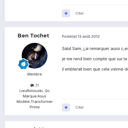
Citer
Ben Tochet
Posté(e)
13 août 2012
Salut Sami, j,ai remarquer aussi c,
je me rend bien compte que sur ta vi
il emblerait bien que cela vienne de
Membre
31
Lieu
Rimouski, Qc
Marque:
Asus
Modèle:
Transformer
Prime
Citer