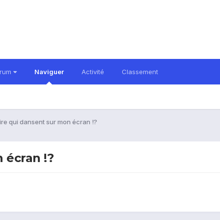
orum
Naviguer
Activité
Classement
ire qui dansent sur mon écran !?
 écran !?