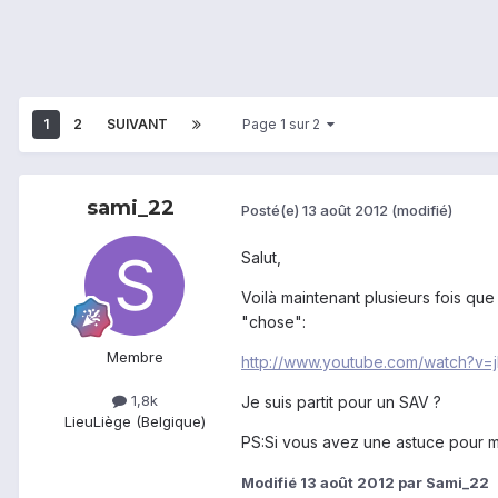
1
2
SUIVANT
Page 1 sur 2
sami_22
Posté(e)
13 août 2012
(modifié)
Salut,
Voilà maintenant plusieurs fois que
"chose":
Membre
http://www.youtube.com/watch?v
1,8k
Je suis partit pour un SAV ?
Lieu
Liège (Belgique)
PS:Si vous avez une astuce pour me
Modifié
13 août 2012
par Sami_22