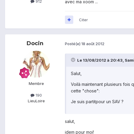
912
avec ma xoom ...
Citer
Docin
Posté(e)
18 août 2012
Le 13/08/2012 à 20:43, Sami_
Salut,
Membre
Voilà maintenant plusieurs fois 
cette "chose":
190
Lieu
Loire
Je suis partitpour un SAV ?
salut,
idem pour moi!