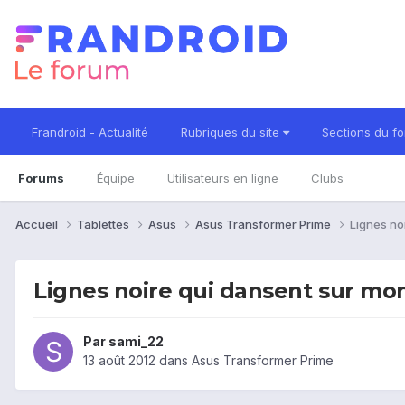
Frandroid - Actualité
Rubriques du site
Sections du f
Forums
Équipe
Utilisateurs en ligne
Clubs
Accueil
Tablettes
Asus
Asus Transformer Prime
Lignes no
Lignes noire qui dansent sur mon
Par
sami_22
13 août 2012
dans
Asus Transformer Prime