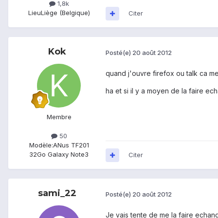
1,8k
Lieu
Liège (Belgique)
Citer
Kok
Posté(e)
20 août 2012
quand j'ouvre firefox ou talk ca me 
ha et si il y a moyen de la faire ec
Membre
50
Modèle:
ANus TF201
32Go Galaxy Note3
Citer
sami_22
Posté(e)
20 août 2012
Je vais tente de me la faire echan