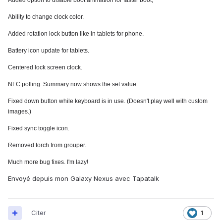
Added option to disable boot animation for faster boot,
Ability to change clock color.
Added rotation lock button like in tablets for phone.
Battery icon update for tablets.
Centered lock screen clock.
NFC polling: Summary now shows the set value.
Fixed down button while keyboard is in use. (Doesn't play well with custom
images.)
Fixed sync toggle icon.
Removed torch from grouper.
Much more bug fixes. I'm lazy!
Envoyé depuis mon Galaxy Nexus avec Tapatalk
Citer
1