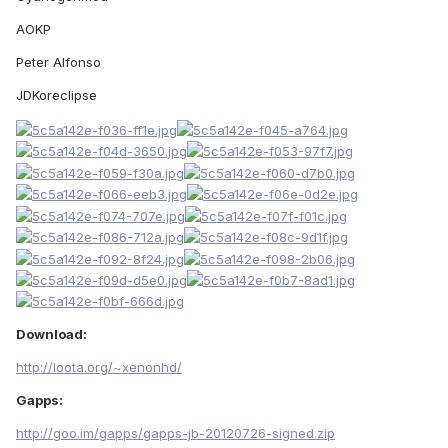
AOKP
Peter Alfonso
JDKoreclipse
Download:
http://loota.org/~xenonhd/
Gapps:
http://goo.im/gapps/gapps-jb-20120726-signed.zip