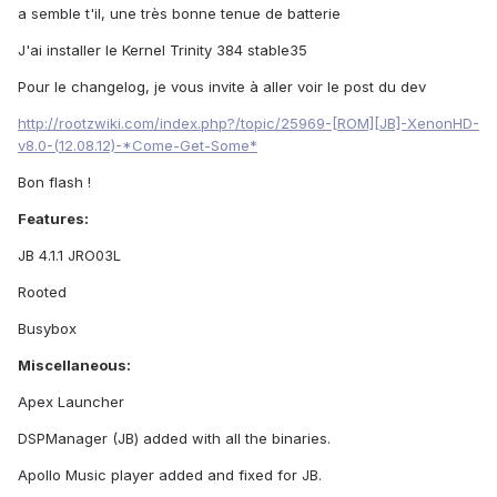
a semble t'il, une très bonne tenue de batterie
J'ai installer le Kernel Trinity 384 stable35
Pour le changelog, je vous invite à aller voir le post du dev
http://rootzwiki.com/index.php?/topic/25969-
[ROM][JB]-XenonHD-
v8.0-(12.08.12)-*Come-Get-Some*
Bon flash !
Features:
JB 4.1.1 JRO03L
Rooted
Busybox
Miscellaneous:
Apex Launcher
DSPManager (JB) added with all the binaries.
Apollo Music player added and fixed for JB.