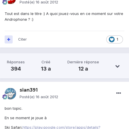
Posté(e)
16 août 2012
Tout est dans le titre :) A quoi jouez-vous en ce moment sur votre
Androphone ? :)
Citer
1
Réponses
Créé
Dernière réponse
394
13 a
12 a
sian391
Posté(e)
16 août 2012
bon topic.
En se moment je joue à
Ski Safari.
https://play.google.com/store/apps/details?