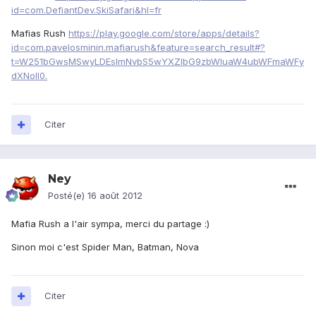
id=com.DefiantDev.SkiSafari&hl=fr
Mafias Rush
https://play.google.com/store/apps/details?
id=com.pavelosminin.mafiarush&feature=search_result#?
t=W251bGwsMSwyLDEsImNvbS5wYXZlbG9zbWluaW4ubWFmaWFy
dXNoIl0.
Citer
Ney
Posté(e)
16 août 2012
Mafia Rush a l'air sympa, merci du partage :)
Sinon moi c'est Spider Man, Batman, Nova
Citer