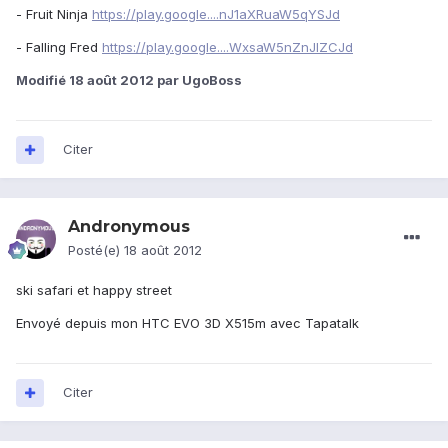
- Fruit Ninja
https://play.google....nJ1aXRuaW5qYSJd
- Falling Fred
https://play.google....WxsaW5nZnJlZCJd
Modifié
18 août 2012
par UgoBoss
Citer
Andronymous
Posté(e)
18 août 2012
ski safari et happy street
Envoyé depuis mon HTC EVO 3D X515m avec Tapatalk
Citer