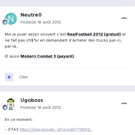
Neutre0
Posté(e)
18 août 2012
Moi je jouer assez souvent c'est
RealFootball 2012 (gratuit)
et
ne fait pas ch$%r en demandant d'acheter des trucks par-ci,
par-là...
Et aussi
Modern Combat 3 (payant)
.
Citer
Ugoboss
Posté(e)
18 août 2012
En ce moment :
- GTA3
https://play.google....GFyLmd0YTMiXQ..