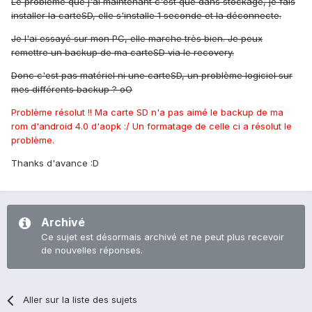
Le problème que j'ai maintenant c'est que dans stockage, je fais
installer la carteSD, elle s'installe 1 seconde et la déconnecte.
Je l'ai essayé sur mon PC, elle marche très bien. Je peux
remettre un backup de ma carteSD via le recovery.
Donc c'est pas matériel ni une carteSD, un problème logiciel sur
mes différents backup ? oO
Problème résolut !! Ma carte SD n'a pas aimé le backup de ma
rom d'android 4.0 d'aopk :/ Un formatage de celle ci a résolut le
problème.
Thanks d'avance :D
Archivé
Ce sujet est désormais archivé et ne peut plus recevoir
de nouvelles réponses.
Aller sur la liste des sujets