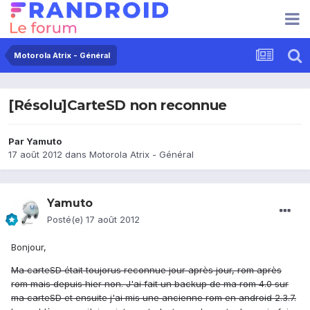
Motorola Atrix - Général
[Résolu]CarteSD non reconnue
Par
Yamuto
17 août 2012
dans
Motorola Atrix - Général
Yamuto
Posté(e)
17 août 2012
Bonjour,
Ma carteSD était toujorus reconnue jour après jour, rom après
rom mais depuis hier non. J'ai fait un backup de ma rom 4.0 sur
ma carteSD et ensuite j'ai mis une ancienne rom en android 2.3.7.