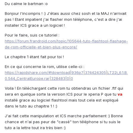
Du calme le bartman :o
Bonjour l'incompris ! :) J'étais aussi chez sosh et la MAJ n'arrivait
pas ! Etant impatient j'ai flasher mon téléphone, c'est a dire j'ai
installer ICS grace a un logiciel !
Pour le faire, suis ce tutoriel :
https://forum.frandroid.com/topic/105644-tuto-flashtool-flashage-
de-rom-officielle-et-bien-plus-encore/
Le chapitre 1 étant fait pour toi !
En ce qui concerne la rom, utilise celle-ci :
https://rapidshare.com/#!download|936p7|374424305|LT22i_6.1.B.
0.544_CentralEurope.rar|328483|0|0
Voila ! En téléchargant cette rom tu obtiendras un fichier .ftf qui
sera en quelque sorte la version ICS pour le xperia P que tu
va
installé grace au logiciel flashtool mais tout cela est expliqué
dans le tuto au chapitre 1 ! :)
J'ai fait cette manipulation et ICS marche parfaitement :) Bonne
chance et n'ai pas peur de "cassé" ton téléphone si tu suis le
tuto a la lettre tout ira très bien :)