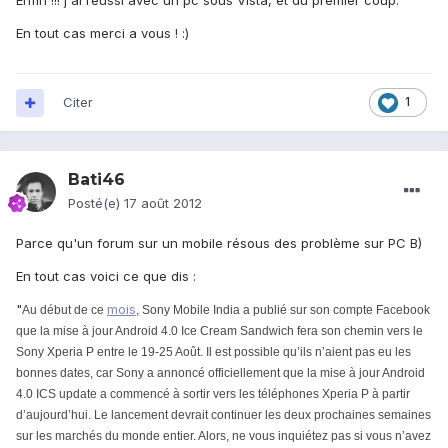
Enfin !!! j'ai réussi avec un pc sous Vista, et du premier coup.
En tout cas merci a vous ! :)
Citer
1
Bati46
Posté(e)
17 août 2012
Parce qu'un forum sur un mobile résous des problème sur PC B)
En tout cas voici ce que dis :
"
mois
Au début de ce
, Sony Mobile India a publié sur son compte Facebook
que la mise à jour Android 4.0 Ice Cream Sandwich fera son chemin vers le
Sony Xperia P entre le 19-25 Août. Il est possible qu’ils n’aient pas eu les
bonnes dates, car Sony a annoncé officiellement que la mise à jour Android
4.0 ICS update a commencé à sortir vers les téléphones Xperia P à partir
d’aujourd’hui. Le lancement devrait continuer les deux prochaines semaines
sur les marchés du monde entier. Alors, ne vous inquiétez pas si vous n’avez