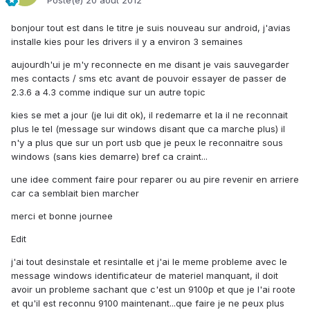
Posté(e)
20 août 2012
bonjour tout est dans le titre je suis nouveau sur android, j'avias
installe kies pour les drivers il y a environ 3 semaines
aujourdh'ui je m'y reconnecte en me disant je vais sauvegarder
mes contacts / sms etc avant de pouvoir essayer de passer de
2.3.6 a 4.3 comme indique sur un autre topic
kies se met a jour (je lui dit ok), il redemarre et la il ne reconnait
plus le tel (message sur windows disant que ca marche plus) il
n'y a plus que sur un port usb que je peux le reconnaitre sous
windows (sans kies demarre) bref ca craint...
une idee comment faire pour reparer ou au pire revenir en arriere
car ca semblait bien marcher
merci et bonne journee
Edit
j'ai tout desinstale et resintalle et j'ai le meme probleme avec le
message windows identificateur de materiel manquant, il doit
avoir un probleme sachant que c'est un 9100p et que je l'ai roote
et qu'il est reconnu 9100 maintenant...que faire je ne peux plus