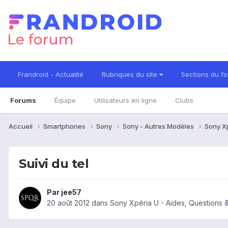
Frandroid - Actualité
Rubriques du site
Sections du f
Forums
Équipe
Utilisateurs en ligne
Clubs
Accueil
Smartphones
Sony
Sony - Autres Modèles
Sony X
Suivi du tel
Par
jee57
20 août 2012
dans
Sony Xpéria U - Aides, Questions