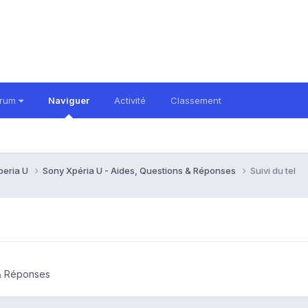
orum
Naviguer
Activité
Classement
peria U
Sony Xpéria U - Aides, Questions & Réponses
Suivi du tel
 & Réponses