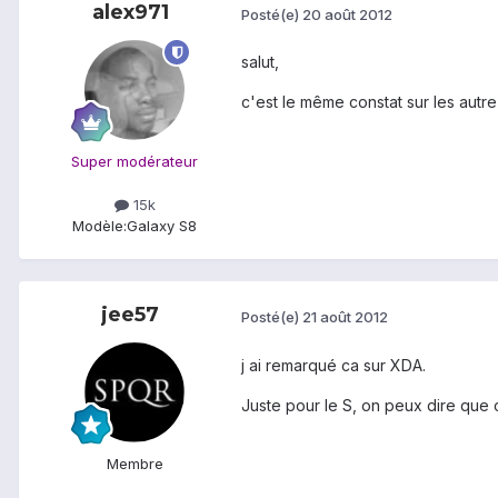
alex971
Posté(e)
20 août 2012
salut,
c'est le même constat sur les autr
Super modérateur
15k
Modèle:
Galaxy S8
jee57
Posté(e)
21 août 2012
j ai remarqué ca sur XDA.
Juste pour le S, on peux dire que
Membre