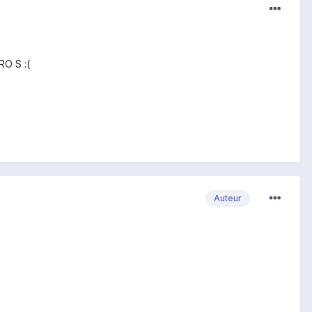
RO S :(
Auteur