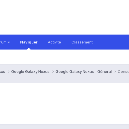
orum
Naviguer
Activité
Classement
xus
Google Galaxy Nexus
Google Galaxy Nexus - Général
Conse