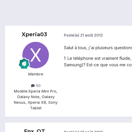
Xperia03
Posté(e)
21 août 2012
Salut à tous, j'ai plusieurs questio
1: Le téléphone est vraiment fluide
Samsung)? Est-ce que vous me con
Membre
50
Modèle:
Xperia Mini Pro,
Galaxy Note, Galaxy
Nexus, Xperia X8, Sony
Tablet
Fnx_QT
Posté(e)
21 août 2012