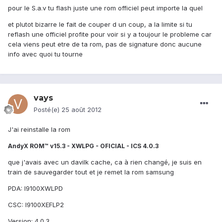
pour le S.a.v tu flash juste une rom officiel peut importe la quel
et plutot bizarre le fait de couper d un coup, a la limite si tu
reflash une officiel profite pour voir si y a toujour le probleme car
cela viens peut etre de ta rom, pas de signature donc aucune
info avec quoi tu tourne
vays
Posté(e)
25 août 2012
J'ai reinstalle la rom
AndyX ROM™ v15.3 - XWLPG - OFICIAL - ICS 4.0.3
que j'avais avec un davilk cache, ca à rien changé, je suis en
train de sauvegarder tout et je remet la rom samsung
PDA: I9100XWLPD
CSC: I9100XEFLP2
Version: 4.0.3