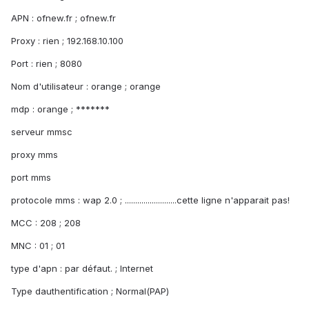
APN : ofnew.fr ; ofnew.fr
Proxy : rien ; 192.168.10.100
Port : rien ; 8080
Nom d'utilisateur : orange ; orange
mdp : orange ; *******
serveur mmsc
proxy mms
port mms
protocole mms : wap 2.0 ; .........................cette ligne n'apparait pas!
MCC : 208 ; 208
MNC : 01 ; 01
type d'apn : par défaut. ; Internet
Type dauthentification ; Normal(PAP)