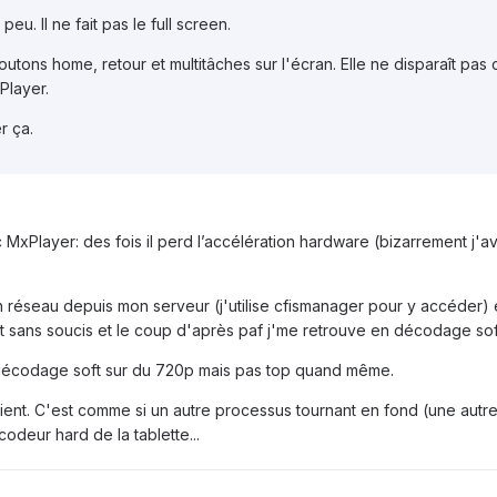
eu. Il ne fait pas le full screen.
boutons home, retour et multitâches sur l'écran. Elle ne disparaît pa
Player.
r ça.
c MxPlayer: des fois il perd l’accélération hardware (bizarrement j'av
n réseau depuis mon serveur (j'utilise cfismanager pour y accéder) 
 sans soucis et le coup d'après paf j'me retrouve en décodage sof
u décodage soft sur du 720p mais pas top quand même.
vient. C'est comme si un autre processus tournant en fond (une autre
odeur hard de la tablette...