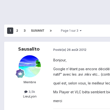
1
2
3
SUIVANT
Page 1 sur 3
Sausalito
Posté(e)
26 août 2012
Bonjour,
Google n'étant pas encore décidé 
natif" avec les .avi .mkv etc... (
Membre
quel est, selon vous, le meilleur l
3,5k
Mx Player et VLC béta semblent bie
Lieu
Lyon
merci