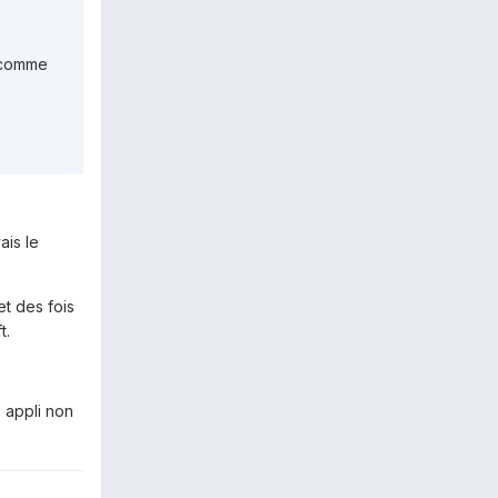
s comme
ais le
et des fois
t.
 appli non