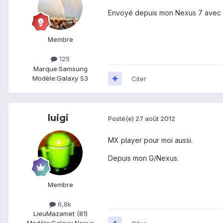
Envoyé depuis mon Nexus 7 avec 
Membre
125
Marque:
Samsung
Modèle:
Galaxy S3
Citer
luigi
Posté(e)
27 août 2012
MX player pour moi aussi.
Depuis mon G/Nexus.
Membre
6,8k
Lieu
Mazamet (81)
Modèle:
Galaxy Nexus