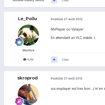
Citer
Le_Poilu
Posté(e)
27 août 2012
MxPlayer ou Vplayer
En attendant un VLC stable :)
Membre
4,6k
Citer
skroprod
Posté(e)
27 août 2012
oui mxplayer est tres bon... j'm'en