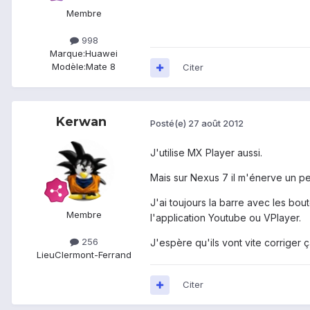
Membre
998
Marque:
Huawei
Modèle:
Mate 8
Citer
Kerwan
Posté(e)
27 août 2012
J'utilise MX Player aussi.
Mais sur Nexus 7 il m'énerve un peu.
J'ai toujours la barre avec les bou
Membre
l'application Youtube ou VPlayer.
256
J'espère qu'ils vont vite corriger ç
Lieu
Clermont-Ferrand
Citer