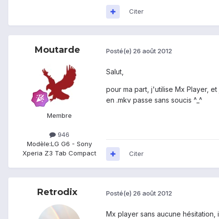
Citer
Moutarde
Posté(e)
26 août 2012
Salut,
pour ma part, j'utilise Mx Player, 
en .mkv passe sans soucis ^_^
Membre
946
Modèle:
LG G6 - Sony
Xperia Z3 Tab Compact
Citer
Retrodix
Posté(e)
26 août 2012
Mx player sans aucune hésitation, i