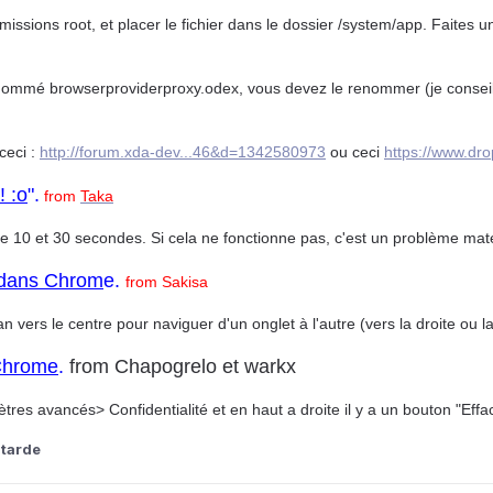
issions root, et placer le fichier dans le dossier /system/app. Faites un
 nommé browserproviderproxy.odex, vous devez le renommer (je conseil
ceci :
http://forum.xda-dev...46&d=1342580973
ou ceci
https://www.dro
! :o
".
from
Taka
 10 et 30 secondes. Si cela ne fonctionne pas, c'est un problème maté
s dans Chrom
e.
from Sakisa
n vers le centre pour naviguer d'un onglet à l'autre (vers la droite ou l
 Chrome
.
from Chapogrelo et warkx
s avancés> Confidentialité et en haut a droite il y a un bouton "Effa
tarde