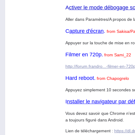
A
ctiver le mode débogage so
Aller dans Paramètres/A propos de la
C
apture d'écran
.
from Sakisa/P
Appuyer sur la touche de mise en 
Filmer en 720p.
from Sami_22
http://forum.frandro...-filmer-en-720
Hard reboot.
from Chapogrelo
Appuyez simplement 10 secondes sur
I
nstaller le navigateur par dé
Vous devez savoir que Chrome n'est p
a toujours figuré dans Android.
Lien de téléchargement :
https://dl