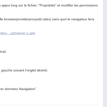
 appui long sur le fichier, "Propriétés" et modifier les permissions
le browserproviderproxyold.odex) sans quoi le navigateur fera
pbox....ashplayer-1.apk
riel.
a gauche suivant l'onglet désiré)
cer données Navigation".