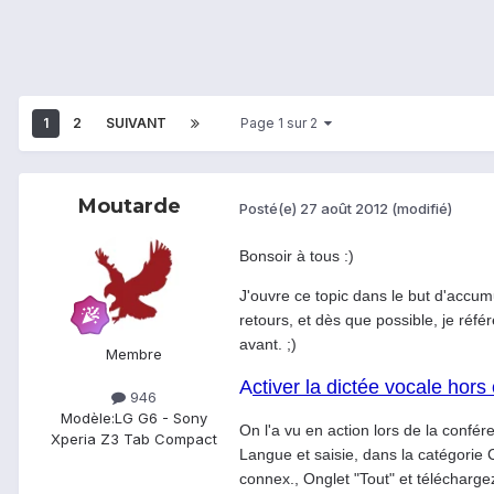
1
2
SUIVANT
Page 1 sur 2
Moutarde
Posté(e)
27 août 2012
(modifié)
Bonsoir à tous :)
J'ouvre ce topic dans le but d'accum
retours, et dès que possible, je réfé
avant. ;)
Membre
A
ctiver la dictée vocale hor
946
Modèle:
LG G6 - Sony
On l'a vu en action lors de la confér
Xperia Z3 Tab Compact
Langue et saisie, dans la catégorie 
connex., Onglet "Tout" et téléchargez