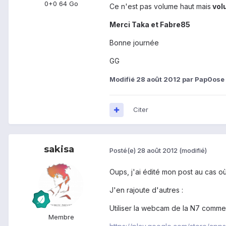
0+0 64 Go
Ce n'est pas volume haut mais
volu
Merci Taka et Fabre85
Bonne journée
GG
Modifié
28 août 2012
par Pap0ose
Citer
sakisa
Posté(e)
28 août 2012
(modifié)
Oups, j'ai édité mon post au cas où
J'en rajoute d'autres :
Utiliser la webcam de la N7 comme
Membre