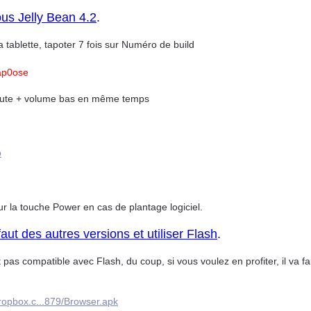
us Jelly Bean 4.2
.
 tablette, tapoter 7 fois sur Numéro de build
ap0ose
route + volume bas en même temps
p
 la touche Power en cas de plantage logiciel.
faut des autres versions et utiliser Flash
.
as compatible avec Flash, du coup, si vous voulez en profiter, il va fa
.dropbox.c...879/Browser.apk