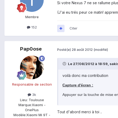
Si votre Nexus 7 ne se rallume plu
(J'ai eu trés peur ce matin! appr
Membre
152
Citer
Pap0ose
Posté(e)
28 août 2012
(modifié)
Le 27/08/2012 à 18:59, sakisa
voilà donc ma contribution
Responsable de section
Capture d'écran :
Appuyer sur la touche de mise e
3k
Lieu
: Toulouse
Marque:
Xiaomi -
OnePlus
Tout d'abord merci à toi ..
Modèle:
Xiaomi Mi 9T -