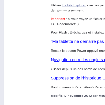
Utilisez
Es File Explorer
avec les perm
de rw------- à rw-r--r--.
Important
: si vous voyez un fichier
FC. Redémarrez ;)
Pour Flash : téléchargez et installez 
"
Ma tablette ne démarre pas 
Restez le bouton Power appuyé entre
N
avigation entre les onglet
Glisser depuis un des bords de l'écra
S
uppression de l'historique
Bouton menu > Paramètres> Paramètre
Modifié
17 novembre 2012
par Mou