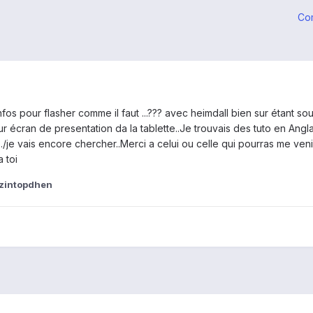
Co
os pour flasher comme il faut ...??? avec heimdall bien sur étant so
ur écran de presentation da la tablette..Je trouvais des tuto en Ang
je vais encore chercher..Merci a celui ou celle qui pourras me venir 
 toi
nzintopdhen