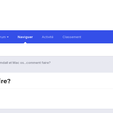
orum
Naviguer
Activité
Classement
mdall et Mac os...comment faire?
ire?