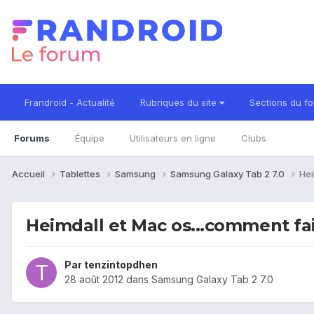
Frandroid - Actualité
Rubriques du site
Sections du f
Forums
Équipe
Utilisateurs en ligne
Clubs
Accueil
Tablettes
Samsung
Samsung Galaxy Tab 2 7.0
Hei
Heimdall et Mac os...comment fa
Par
tenzintopdhen
28 août 2012
dans
Samsung Galaxy Tab 2 7.0