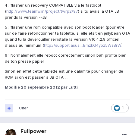
4 : flasher un recovery COMPATIBLE via le fastboot
(
http://www.teamw.in/project/twrp2/97
) si tu avais la OTA JB
prends la version --JB
5 : flasher une rom compatible avec son boot loader (pour etre
sur de faire refonctionner ta tablette, si elle etait en jellybean OTA
quand tu la deverouiller réinstalle la version V10.4.2.9 officiel
d'asus au minimum (
http://support.asus....BmzkQ4yoz5WzBrW
)
6 : Normalement elle reboot correctement sinon bah profite bien
de ton presse papier
Sinon en effet cette tablette est une calamité pour changer de
ROM si on est passer à JB OTA ....
Modifié
20 septembre 2012
par Lutti
Citer
1
Fullpower