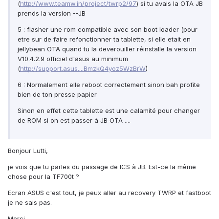
(
http://www.teamw.in/project/twrp2/97
) si tu avais la OTA JB
prends la version --JB
5 : flasher une rom compatible avec son boot loader (pour
etre sur de faire refonctionner ta tablette, si elle etait en
jellybean OTA quand tu la deverouiller réinstalle la version
V10.4.2.9 officiel d'asus au minimum
(
http://support.asus....BmzkQ4yoz5WzBrW
)
6 : Normalement elle reboot correctement sinon bah profite
bien de ton presse papier
Sinon en effet cette tablette est une calamité pour changer
de ROM si on est passer à JB OTA ....
Bonjour Lutti,
je vois que tu parles du passage de ICS à JB. Est-ce la même
chose pour la TF700t ?
Ecran ASUS c'est tout, je peux aller au recovery TWRP et fastboot
je ne sais pas.
Merci