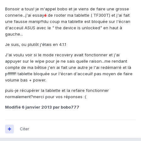
Bonsoir a tous! je m'appel bobo et je viens de faire une grosse
connerie...j'ai essay
é
de rooter ma tablette ( TF300T) et j'ai fait
une fausse manip!!!du coup ma tablette est bloquée sur l'écran
d'acceuil ASUS avec le " the device is unlocked" en haut à
gauche...
Je suis, ou plutôt j'étais en 4.1.1
J'ai voulu voir si le mode recovery avait fonctionner et j'ai
appuyer sur le wipe pour je ne sais quelle raison...me rendant
compte de ma bêtise j'en ai fait une autre je l'ai redémarré et là
pffffff! tablette bloquée sur l'écran d'acceuil! pas moyen de faire
volume bas + power.
puis-je récupérer la tablette et la refaire fonctionner
normalement?merci pour vos réponses :(
Modifié
6 janvier 2013
par bobo777
Citer