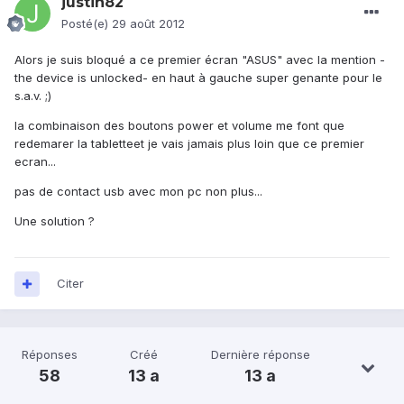
justin82
Posté(e)
29 août 2012
Alors je suis bloqué a ce premier écran "ASUS" avec la mention -
the device is unlocked- en haut à gauche super genante pour le
s.a.v. ;)
la combinaison des boutons power et volume me font que
redemarer la tabletteet je vais jamais plus loin que ce premier
ecran...
pas de contact usb avec mon pc non plus...
Une solution ?
Citer
Réponses
Créé
Dernière réponse
58
13 a
13 a