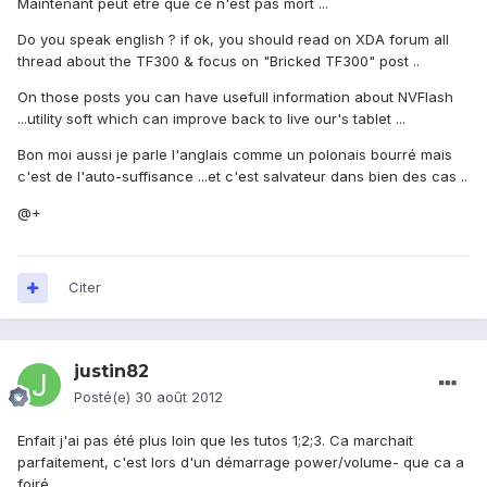
Maintenant peut etre que ce n'est pas mort ...
Do you speak english ? if ok, you should read on XDA forum all
thread about the TF300 & focus on "Bricked TF300" post ..
On those posts you can have usefull information about NVFlash
...utility soft which can improve back to live our's tablet ...
Bon moi aussi je parle l'anglais comme un polonais bourré mais
c'est de l'auto-suffisance ...et c'est salvateur dans bien des cas ..
@+
Citer
justin82
Posté(e)
30 août 2012
Enfait j'ai pas été plus loin que les tutos 1;2;3. Ca marchait
parfaitement, c'est lors d'un démarrage power/volume- que ca a
foiré.