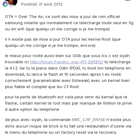
Posté(e)
31 août 2012
OTA = Over The Air, ce sont des mise a jour de rom officiel
samsung volante qui normalement ce telecharge toute seul en 3g
ou en wifi (que quelqu un me corrige si je me trompe)
il n existe pas de mise a jour OTA pour les kernel Root (que
quelqu un me corrige si je me trompe, encore)
le mieux pour rooté aussi bien sur GGb que sous Ics c est siyah
trouvable ici
http://forum.frandro...osp-411-290812/
tu telecharge
la 4.1.2 .tar tu la place dans Odin (PDA), tu boot ton telephone en
download, tu lance le flash et 10 secondes apres t es rooté
correctement (parametrable avec Extweak) avec un kernel bien
plus fiable et complet que les Cf-Root
pour ta perte de bluetooth ect cela peut venir du kernel que ta
flashé, certain kernel te root mais par manque de finition te prive
d autre option du telephone
de plus avec siyah, la commande
n'existe plus
MMC_CAP_ERASE
dons aucun risque de brick si tu fait une restauration d'usine via
le menu du telephone ou un factory reset via le recovery