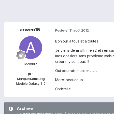
arwen18
Posté(e)
31 août 2012
Bonjour a tous et a toutes
Je viens de m offrir le s2 et j en 
mes dossiers sans probleme mais qu
creer n y sont pas !!!
Membre
Qui pourrais m aider .........
1
Marque:
Samsung
Merci beaucoup
Modèle:
Galaxy S 2
Christelle
Archivé
Ce sujet est désormais archivé et ne peut plus recevoir de 