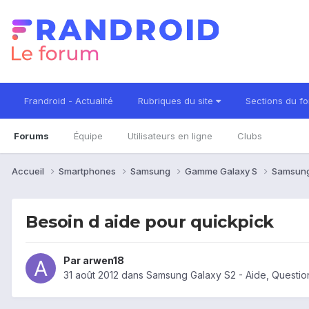
Frandroid - Actualité
Rubriques du site
Sections du f
Forums
Équipe
Utilisateurs en ligne
Clubs
Accueil
Smartphones
Samsung
Gamme Galaxy S
Samsung
Besoin d aide pour quickpick
Par
arwen18
31 août 2012
dans
Samsung Galaxy S2 - Aide, Questi