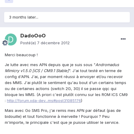
3 months later...
DadoOoO
Posté(e)
7 décembre 2012
Merci beaucoup !
Je lutte avec mes APN depuis que je suis sous "
Andromadus
Mimicry v1.5.0 [iCS / CM9.1 Stable]
". J'ai tout testé en terme de
config d'APN. J'ai, par moment réussi à envoyer et/ou recevoir
des MMS. J'ai plutôt le sentiment qu'au bout d'un certains temps
ou de certaines actions (switch 2G, 3G) il se passe qqc qui
bloque les MMS. (A priori c'est plutôt connu sur les ROM ICS CM9
:
http://forum.xda-dev...ms#post31085176
)
Mais avec Go SMS Pro, j'ai remis mes APN par défaut (pas de
bidouille) et tout fonctionne à merveille ! Pourquoi ? Peu
m'importe, le principale c'est que je puisse utiliser le service.