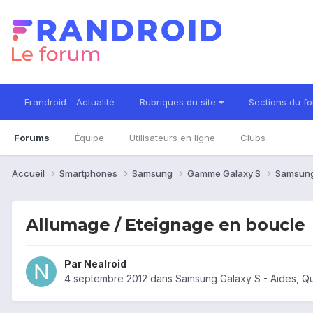
Frandroid - Actualité
Rubriques du site
Sections du f
Forums
Équipe
Utilisateurs en ligne
Clubs
Accueil
Smartphones
Samsung
Gamme Galaxy S
Samsung
Allumage / Eteignage en boucle
Par
Nealroid
4 septembre 2012
dans
Samsung Galaxy S - Aides, Q