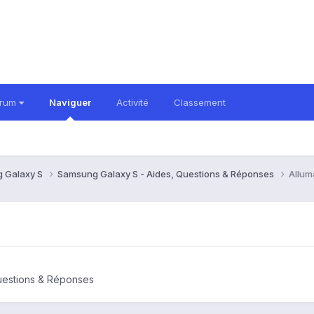
orum
Naviguer
Activité
Classement
 Galaxy S
Samsung Galaxy S - Aides, Questions & Réponses
Allum
uestions & Réponses