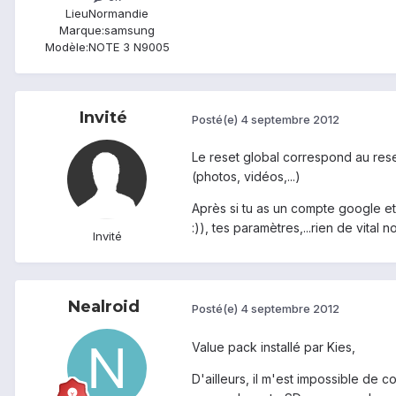
Lieu
Normandie
Marque:
samsung
Modèle:
NOTE 3 N9005
Invité
Posté(e)
4 septembre 2012
Le reset global correspond au rese
(photos, vidéos,...)
Après si tu as un compte google et
:)), tes paramètres,...rien de vital 
Invité
Nealroid
Posté(e)
4 septembre 2012
Value pack installé par Kies,
D'ailleurs, il m'est impossible de