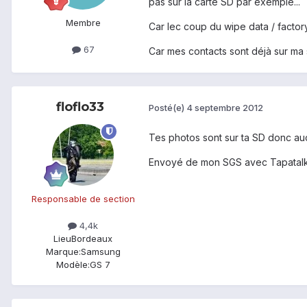
pas sur la carte SD par exemple...
Membre
Car lec coup du wipe data / factor
67
Car mes contacts sont déjà sur ma s
floflo33
Posté(e)
4 septembre 2012
Tes photos sont sur ta SD donc auc
Envoyé de mon SGS avec Tapatalk
Responsable de section
4,4k
Lieu
Bordeaux
Marque:
Samsung
Modèle:
GS 7