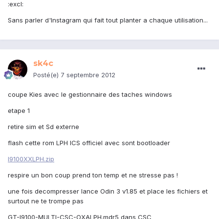
:excl:
Sans parler d'Instagram qui fait tout planter a chaque utilisation...
sk4c
Posté(e)
7 septembre 2012
coupe Kies avec le gestionnaire des taches windows
etape 1
retire sim et Sd externe
flash cette rom LPH ICS officiel avec sont bootloader
I9100XXLPH.zip
respire un bon coup prend ton temp et ne stresse pas !
une fois decompresser lance Odin 3 v1.85 et place les fichiers et
surtout ne te trompe pas
GT-I9100-MULTI-CSC-OXALPH.mdr5 dans CSC