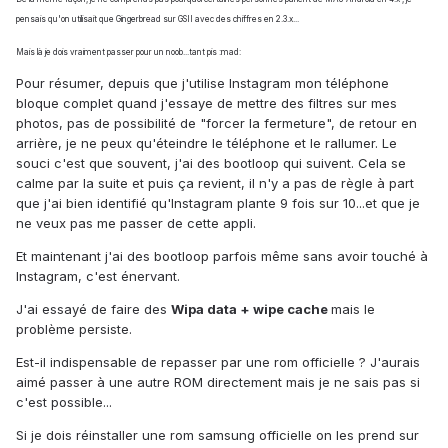
pensais qu'on utilisait que Gingerbread sur GSII avec des chiffres en 2.3.x...
Mais là je dois vraiment passer pour un noob...tant pis :mad:
Pour résumer, depuis que j'utilise Instagram mon téléphone
bloque complet quand j'essaye de mettre des filtres sur mes
photos, pas de possibilité de "forcer la fermeture", de retour en
arrière, je ne peux qu'éteindre le téléphone et le rallumer. Le
souci c'est que souvent, j'ai des bootloop qui suivent. Cela se
calme par la suite et puis ça revient, il n'y a pas de règle à part
que j'ai bien identifié qu'Instagram plante 9 fois sur 10...et que je
ne veux pas me passer de cette appli.
Et maintenant j'ai des bootloop parfois même sans avoir touché à
Instagram, c'est énervant.
J'ai essayé de faire des
Wipa data + wipe cache
mais le
problème persiste.
Est-il indispensable de repasser par une rom officielle ? J'aurais
aimé passer à une autre ROM directement mais je ne sais pas si
c'est possible...
Si je dois réinstaller une rom samsung officielle on les prend sur