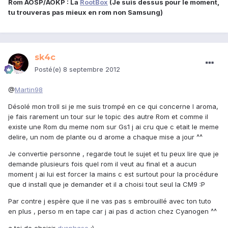
Rom AOSP/AOKP : La
RootBox
(Je suis dessus pour le moment,
tu trouveras pas mieux en rom non Samsung)
sk4c
Posté(e)
8 septembre 2012
@
Martin98
Désolé mon troll si je me suis trompé en ce qui concerne l aroma,
je fais rarement un tour sur le topic des autre Rom et comme il
existe une Rom du meme nom sur Gs1 j ai cru que c etait le meme
delire, un nom de plante ou d arome a chaque mise a jour ^^
Je convertie personne , regarde tout le sujet et tu peux lire que je
demande plusieurs fois quel rom il veut au final et a aucun
moment j ai lui est forcer la mains c est surtout pour la procédure
que d install que je demander et il a choisi tout seul la CM9 :P
Par contre j espère que il ne vas pas s embrouillé avec ton tuto
en plus , perso m en tape car j ai pas d action chez Cyanogen ^^