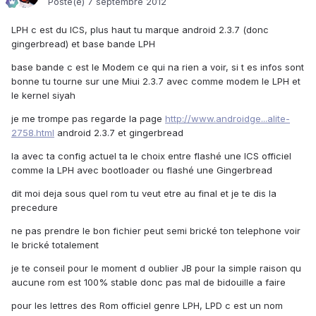
Posté(e)
7 septembre 2012
LPH c est du ICS, plus haut tu marque android 2.3.7 (donc
gingerbread) et base bande LPH
base bande c est le Modem ce qui na rien a voir, si t es infos sont
bonne tu tourne sur une Miui 2.3.7 avec comme modem le LPH et
le kernel siyah
je me trompe pas regarde la page
http://www.androidge...alite-
2758.html
android 2.3.7 et gingerbread
la avec ta config actuel ta le choix entre flashé une ICS officiel
comme la LPH avec bootloader ou flashé une Gingerbread
dit moi deja sous quel rom tu veut etre au final et je te dis la
precedure
ne pas prendre le bon fichier peut semi brické ton telephone voir
le brické totalement
je te conseil pour le moment d oublier JB pour la simple raison qu
aucune rom est 100% stable donc pas mal de bidouille a faire
pour les lettres des Rom officiel genre LPH, LPD c est un nom