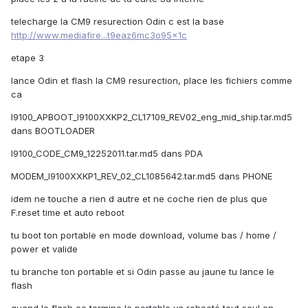
telecharge la CM9 resurection Odin c est la base
http://www.mediafire...t9eaz6mc3o95x1c
etape 3
lance Odin et flash la CM9 resurection, place les fichiers comme
ca
I9100_APBOOT_I9100XXKP2_CL17109_REV02_eng_mid_ship.tar.md5
dans BOOTLOADER
I9100_CODE_CM9_12252011.tar.md5 dans PDA
MODEM_I9100XXKP1_REV_02_CL1085642.tar.md5 dans PHONE
idem ne touche a rien d autre et ne coche rien de plus que
F.reset time et auto reboot
tu boot ton portable en mode download, volume bas / home /
power et valide
tu branche ton portable et si Odin passe au jaune tu lance le
flash