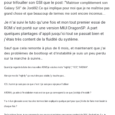
pour trifouiller son GSII que le post :"
Maitriser complètement son
Galaxy SII" de Jordi92.
Ce qui implique pour moi que je ne maîtrise pas
grand chose et que beaucoup de termes me sont encore inconnus...
Je n'ai suivi le tuto qu'une fois et mon tout premier essai de
ROM s'est porté sur une version MIUI DragonSP. A part
quelques plantages d'appli jusqu'ici tout se passait bien et
j'étais très content de la fluidité du système.
Sauf que cela remonte à plus de 6 mois, et maintenant que j'ai
des problèmes de bootloop et d'instabilité je suis un peu perdu
sur la marche à suivre...
Quand je regarde la liste des nouvelles ROMS je vois les mots "nightly", "ICS", "AROMA".
Alors je me dis "nightly" ça veut dire pas stable j'y touche pas...
ICS...humm je sais pas ce que c'est :( je sais pas si je peux l'utiliser
AROMA, ça aide à l'installation mais est ce que ça correspond à ce que j'ai déjà d'installé ?
Y a-t-il un glossaire avec tous les termes bien expliqués quelque part pour que j'évite de faire mon boulet à
chaque fois ?
De la même façon, je ne comprends pas pourquoi certaines personnes parlent de MAJ Android en 4.x , je