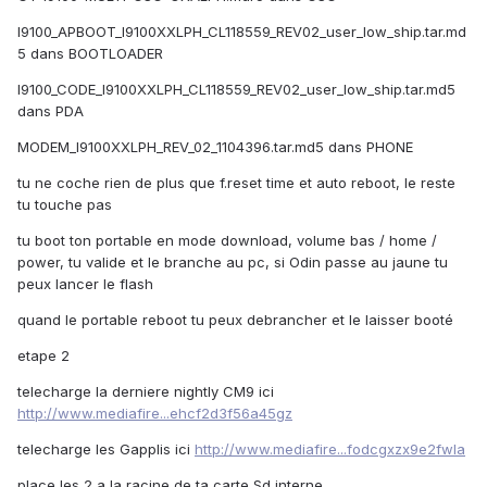
I9100_APBOOT_I9100XXLPH_CL118559_REV02_user_low_ship.tar.md
5 dans BOOTLOADER
I9100_CODE_I9100XXLPH_CL118559_REV02_user_low_ship.tar.md5
dans PDA
MODEM_I9100XXLPH_REV_02_1104396.tar.md5 dans PHONE
tu ne coche rien de plus que f.reset time et auto reboot, le reste
tu touche pas
tu boot ton portable en mode download, volume bas / home /
power, tu valide et le branche au pc, si Odin passe au jaune tu
peux lancer le flash
quand le portable reboot tu peux debrancher et le laisser booté
etape 2
telecharge la derniere nightly CM9 ici
http://www.mediafire...ehcf2d3f56a45gz
telecharge les Gapplis ici
http://www.mediafire...fodcgxzx9e2fwla
place les 2 a la racine de ta carte Sd interne