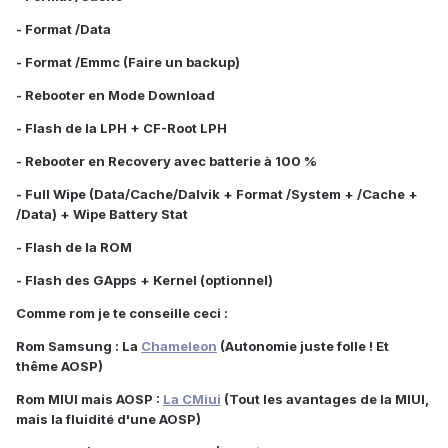
- Format /Data
- Format /Emmc (Faire un backup)
- Rebooter en Mode Download
- Flash de la LPH + CF-Root LPH
- Rebooter en Recovery avec batterie à 100 %
- Full Wipe (Data/Cache/Dalvik + Format /System + /Cache +
/Data) + Wipe Battery Stat
- Flash de la ROM
- Flash des GApps + Kernel (optionnel)
Comme rom je te conseille ceci :
Rom Samsung : La
Chameleon
(Autonomie juste folle ! Et
thême AOSP)
Rom MIUI mais AOSP :
La CMiui
(Tout les avantages de la MIUI,
mais la fluidité d'une AOSP)