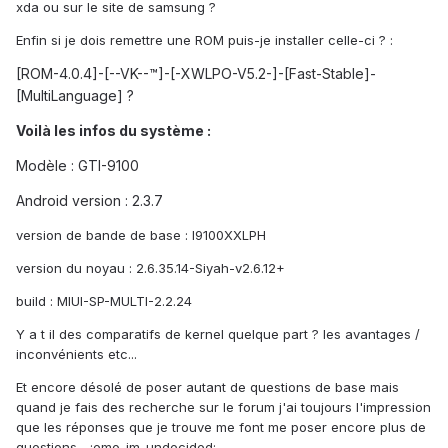
xda ou sur le site de samsung ?
Enfin si je dois remettre une ROM puis-je installer celle-ci ? :
[ROM-4.0.4]-[--VK--™]-[-XWLPO-V5.2-]-[Fast-Stable]-
[MultiLanguage] ?
Voilà les infos du système :
Modèle : GTI-9100
Android version : 2.3.7
version de bande de base : I9100XXLPH
version du noyau : 2.6.35.14-Siyah-v2.6.12+
build : MIUI-SP-MULTI-2.2.24
Y a t il des comparatifs de kernel quelque part ? les avantages /
inconvénients etc...
Et encore désolé de poser autant de questions de base mais
quand je fais des recherche sur le forum j'ai toujours l'impression
que les réponses que je trouve me font me poser encore plus de
questions... :emo_im_undecided: