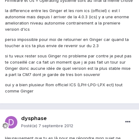
Firmware et Os = Operating Systeme sont au final la meme chose
la difference entre les Ginger et les rom ics (officiel) c est l
autonomie mais depuis l arriver de la 4.0.3 (ics) y a une enorme
amelioration niveau autonomie contrairement a la premiere
version d'ics
perso impossible pour moi de retourner en Ginger car quand ta
toucher a ics ta plus envie de revenir sur du 2.3
si tu veux rester sous Ginger no probleme par contre je peut pas
te conseillé car ca fait un moment que j ai pas fait un tour sur
Ginger donc aucune idée de quel version est la plus stable mise
a part la CM7 dont je garde de tres bon souvenir
oui y a bien plusieur Rom officiel ICS (LPH-LPG-LPX ect) tout
comme Ginger
dysphase
Posté(e)
7 septembre 2012
Heureusement que tu es là pour me répondre mon sujet ne