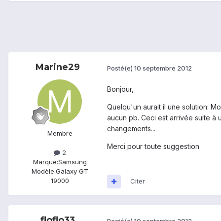
Marine29
Posté(e)
10 septembre 2012
Bonjour,
Quelqu'un aurait il une solution: M
aucun pb. Ceci est arrivée suite à 
changements...
Membre
Merci pour toute suggestion
2
Marque:
Samsung
Modèle:
Galaxy GT
19000
Citer
floflo33
Posté(e)
10 septembre 2012