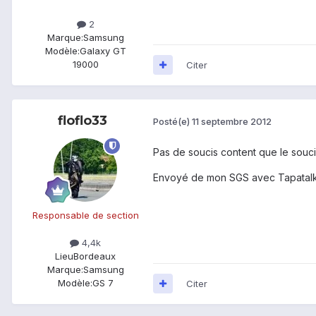
2
Marque:
Samsung
Modèle:
Galaxy GT
19000
Citer
floflo33
Posté(e)
11 septembre 2012
Pas de soucis content que le soucis
Envoyé de mon SGS avec Tapatalk
Responsable de section
4,4k
Lieu
Bordeaux
Marque:
Samsung
Modèle:
GS 7
Citer