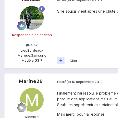
Si le soucis vient après une chute 
Responsable de section
4,4k
Lieu
Bordeaux
Marque:
Samsung
Modèle:
GS 7
Citer
Marine29
Posté(e)
10 septembre 2012
Finalement j'ai résolu le problème en
perdue des applications mais au mo
Seuls les appels entrants étaient b
Mais merci pour la réponse!
Membre