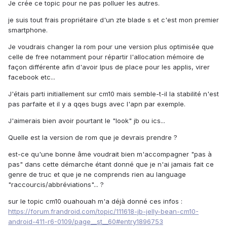
Je crée ce topic pour ne pas polluer les autres.
je suis tout frais propriétaire d'un zte blade s et c'est mon premier
smartphone.
Je voudrais changer la rom pour une version plus optimisée que
celle de free notamment pour répartir l'allocation mémoire de
façon différente afin d'avoir lpus de place pour les applis, virer
facebook etc...
J'étais parti initiallement sur cm10 mais semble-t-il la stabilité n'est
pas parfaite et il y a qqes bugs avec l'apn par exemple.
J'aimerais bien avoir pourtant le "look" jb ou ics...
Quelle est la version de rom que je devrais prendre ?
est-ce qu'une bonne âme voudrait bien m'accompagner "pas à
pas" dans cette démarche étant donné que je n'ai jamais fait ce
genre de truc et que je ne comprends rien au language
"raccourcis/abbréviations"... ?
sur le topic cm10 ouahouah m'a déjà donné ces infos :
https://forum.frandroid.com/topic/111618-jb-jelly-bean-cm10-
android-411-r6-0109/page__st__60#entry1896753