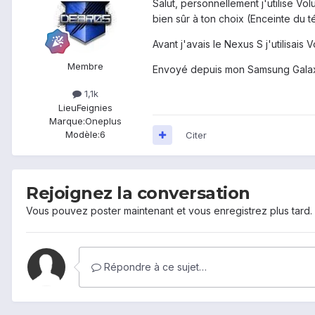
Salut, personnellement j'utilise Vo
bien sûr à ton choix (Enceinte du 
Avant j'avais le Nexus S j'utilisais
Membre
Envoyé depuis mon Samsung Galaxy
1,1k
Lieu
Feignies
Marque:
Oneplus
Modèle:
6
Citer
Rejoignez la conversation
Vous pouvez poster maintenant et vous enregistrez plus tard
Répondre à ce sujet…