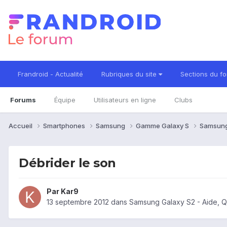
Frandroid - Actualité
Rubriques du site
Sections du f
Forums
Équipe
Utilisateurs en ligne
Clubs
Accueil
Smartphones
Samsung
Gamme Galaxy S
Samsung
Débrider le son
Par
Kar9
13 septembre 2012
dans
Samsung Galaxy S2 - Aide, 