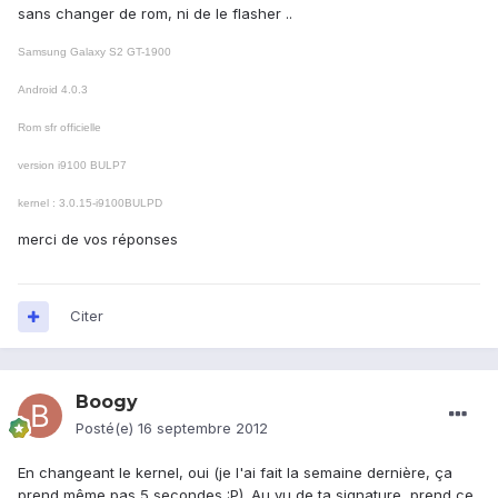
sans changer de rom, ni de le flasher ..
Samsung Galaxy S2 GT-1900
Android 4.0.3
Rom sfr officielle
version i9100 BULP7
kernel : 3.0.15-i9100BULPD
merci de vos réponses
Citer
Boogy
Posté(e)
16 septembre 2012
En changeant le kernel, oui (je l'ai fait la semaine dernière, ça
prend même pas 5 secondes :P). Au vu de ta signature, prend ce