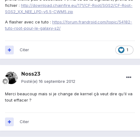
fichier :
http://download.chainfire.eu/171/CF-Root/SGS2/CF-Root-
SGS2_XX_NEE_LPD-v5.5-CWM5.zip
A flasher avec ce tuto :
https://forum.frandroid.com/topic/54182-
tuto-root-pour-le-galaxy-s2/
Citer
1
Noss23
Posté(e)
16 septembre 2012
Merci beaucoup mais si je change de kernel çà veut dire qu'il va
tout effacer ?
Citer