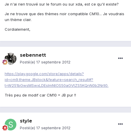
Je n'ai rien trouvé sur le forum ou sur xda, est ce qu'il existe?
Je ne trouve que des thèmes noir compatible CM10... Je voudrais
un thème clair.
Cordialement,
sebennett
Posté(e)
17 septembre 2012
https://play.google.com/store/apps/details?
id=cm9.theme.JBstock&feature=search_result#?
t=W251bGwsMSwxLDEsImNtOS50aGVtZS5KQnN0b2NrIl0.
Très peu de modif car CM10 = JB pur !!
style
Posté(e)
17 septembre 2012