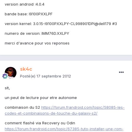
version android :4.0.4
bande base: I9100PXXLPF
version kernel: 3.0.15-I9100PXXLPY-CL998901DPI@dell179 #3
numero de version: IMM76D.XXLPY
merci d'avance pour vos reponses
sk4c
Posté(e)
17 septembre 2012
slt,
un peut de lecture pour etre autonome
combinaison du S2
https://forum.frandroid.com/topic/58085-les-
codes-et-combinaisons-de-touche-du-galaxy-s2/
comment flashé via Recovery ou Odin
https://forum.frandroid.com/topic/67385-tuto-installer-une-rom-