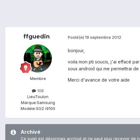
ffguedin
Posté(e)
19 septembre 2012
bonjour,
voila mon pti soucis, j'ai effacé p
sous android qui me permettrai de
Membre
Merci d'avance de votre aide
108
Lieu
Toulon
Marque:
Samsung
Modèle:
SG2 i9100
Archivé
Ce sujet est désormais archivé et ne peut plus recevoir de 