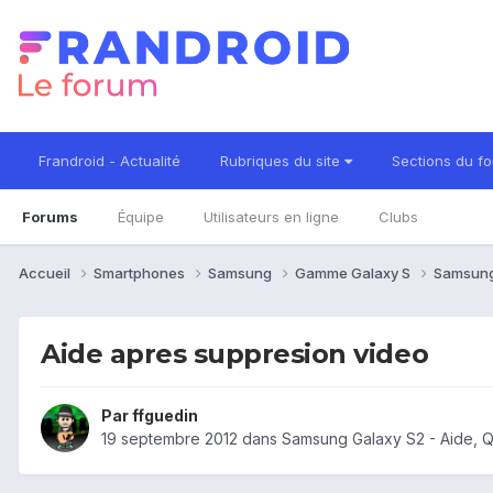
Frandroid - Actualité
Rubriques du site
Sections du f
Forums
Équipe
Utilisateurs en ligne
Clubs
Accueil
Smartphones
Samsung
Gamme Galaxy S
Samsung
Aide apres suppresion video
Par
ffguedin
19 septembre 2012
dans
Samsung Galaxy S2 - Aide, 