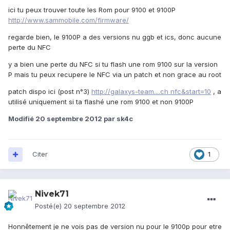
ici tu peux trouver toute les Rom pour 9100 et 9100P
http://www.sammobile.com/firmware/
regarde bien, le 9100P a des versions nu ggb et ics, donc aucune
perte du NFC
y a bien une perte du NFC si tu flash une rom 9100 sur la version
P mais tu peux recupere le NFC via un patch et non grace au root
patch dispo ici (post n°3)
http://galaxys-team....ch nfc&start=10
, a
utilisé uniquement si ta flashé une rom 9100 et non 9100P
Modifié
20 septembre 2012
par sk4c
Citer
1
Nivek71
Posté(e)
20 septembre 2012
Honnêtement je ne vois pas de version nu pour le 9100p pour etre