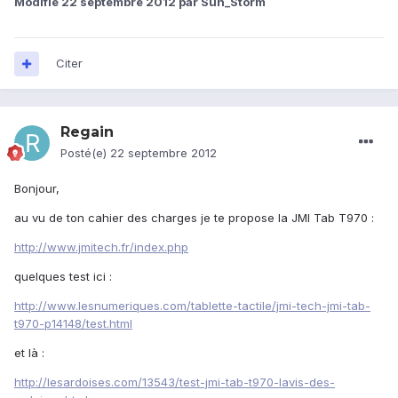
Modifié
22 septembre 2012
par Sun_Storm
Citer
Regain
Posté(e)
22 septembre 2012
Bonjour,
au vu de ton cahier des charges je te propose la JMI Tab T970 :
http://www.jmitech.fr/index.php
quelques test ici :
http://www.lesnumeriques.com/tablette-tactile/jmi-tech-jmi-tab-
t970-p14148/test.html
et là :
http://lesardoises.com/13543/test-jmi-tab-t970-lavis-des-