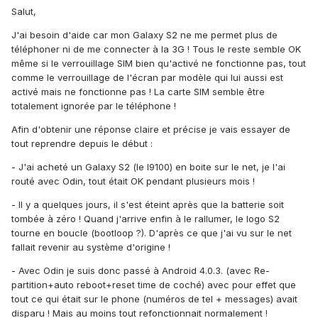
Salut,
J'ai besoin d'aide car mon Galaxy S2 ne me permet plus de
téléphoner ni de me connecter à la 3G ! Tous le reste semble OK
même si le verrouillage SIM bien qu'activé ne fonctionne pas, tout
comme le verrouillage de l'écran par modèle qui lui aussi est
activé mais ne fonctionne pas ! La carte SIM semble être
totalement ignorée par le téléphone !
Afin d'obtenir une réponse claire et précise je vais essayer de
tout reprendre depuis le début :
- J'ai acheté un Galaxy S2 (le I9100) en boite sur le net, je l'ai
routé avec Odin, tout était OK pendant plusieurs mois !
- Il y a quelques jours, il s'est éteint après que la batterie soit
tombée à zéro ! Quand j'arrive enfin à le rallumer, le logo S2
tourne en boucle (bootloop ?). D'après ce que j'ai vu sur le net
fallait revenir au système d'origine !
- Avec Odin je suis donc passé à Android 4.0.3. (avec Re-
partition+auto reboot+reset time de coché) avec pour effet que
tout ce qui était sur le phone (numéros de tel + messages) avait
disparu ! Mais au moins tout refonctionnait normalement !