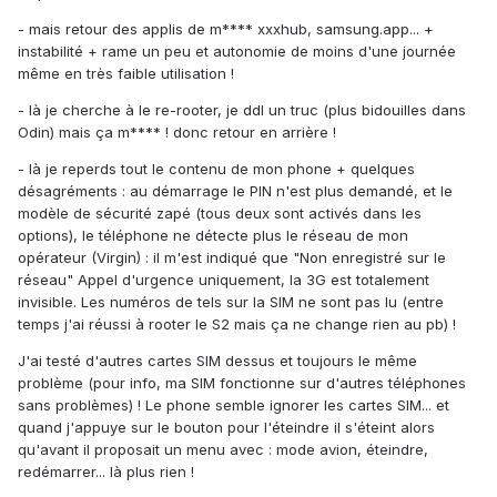
- mais retour des applis de m**** xxxhub, samsung.app... +
instabilité + rame un peu et autonomie de moins d'une journée
même en très faible utilisation !
- là je cherche à le re-rooter, je ddl un truc (plus bidouilles dans
Odin) mais ça m**** ! donc retour en arrière !
- là je reperds tout le contenu de mon phone + quelques
désagréments : au démarrage le PIN n'est plus demandé, et le
modèle de sécurité zapé (tous deux sont activés dans les
options), le téléphone ne détecte plus le réseau de mon
opérateur (Virgin) : il m'est indiqué que "Non enregistré sur le
réseau" Appel d'urgence uniquement, la 3G est totalement
invisible. Les numéros de tels sur la SIM ne sont pas lu (entre
temps j'ai réussi à rooter le S2 mais ça ne change rien au pb) !
J'ai testé d'autres cartes SIM dessus et toujours le même
problème (pour info, ma SIM fonctionne sur d'autres téléphones
sans problèmes) ! Le phone semble ignorer les cartes SIM... et
quand j'appuye sur le bouton pour l'éteindre il s'éteint alors
qu'avant il proposait un menu avec : mode avion, éteindre,
redémarrer... là plus rien !