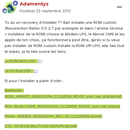
Adamentys
Posté(e)
22 septembre 2012
Tu as un recovery d'installer ?? Bah installe une ROM custom
(Resurection Remix ICS 2.7 par exemple) et dans l'aroma (Aroma
= installeur de la ROM) choisis le Modem LPS, le Kernel CM9 et les
applis de ton choix, ça fonctionnera peut être, après si tu veux
pas installer de ROM custom Installe la ROM offi LPH, elle fais tout
le wipes, je te fais suivre les liens.
ICI
La ROM Stock LPH :
ICI
Le CF-Root LPH :
Et pour l'installer a partir d'odin :
Bootloader :
I9100_APBOOT_I9100XXLPH_CL118559_REV02_user_low_ship.tar.md5
PDA : I9100_CODE_I9100XXLPH_CL118559_REV02_user_low_ship.tar
Phone : MODEM_I9100XXLPH_REV_02_CL1104396.tar.md5
CSC : GT-I9100-MULTI-CSC-OXALPH.tar.md5