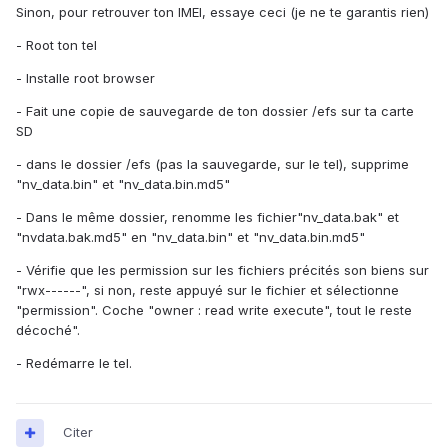
Sinon, pour retrouver ton IMEI, essaye ceci (je ne te garantis rien)
- Root ton tel
- Installe root browser
- Fait une copie de sauvegarde de ton dossier /efs sur ta carte
SD
- dans le dossier /efs (pas la sauvegarde, sur le tel), supprime
"nv_data.bin" et "nv_data.bin.md5"
- Dans le même dossier, renomme les fichier"nv_data.bak" et
"nvdata.bak.md5" en "nv_data.bin" et "nv_data.bin.md5"
- Vérifie que les permission sur les fichiers précités son biens sur
"rwx------", si non, reste appuyé sur le fichier et sélectionne
"permission". Coche "owner : read write execute", tout le reste
décoché".
- Redémarre le tel.
Citer