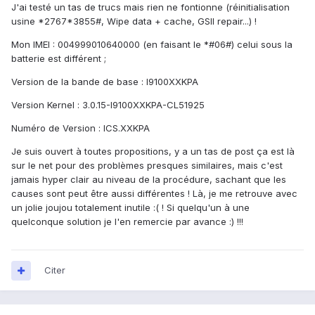
J'ai testé un tas de trucs mais rien ne fontionne (réinitialisation
usine *2767*3855#, Wipe data + cache, GSII repair...) !
Mon IMEI : 004999010640000 (en faisant le *#06#) celui sous la
batterie est différent ;
Version de la bande de base : I9100XXKPA
Version Kernel : 3.0.15-I9100XXKPA-CL51925
Numéro de Version : ICS.XXKPA
Je suis ouvert à toutes propositions, y a un tas de post ça est là
sur le net pour des problèmes presques similaires, mais c'est
jamais hyper clair au niveau de la procédure, sachant que les
causes sont peut être aussi différentes ! Là, je me retrouve avec
un jolie joujou totalement inutile :( ! Si quelqu'un à une
quelconque solution je l'en remercie par avance :) !!!
Citer