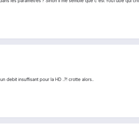
dans les paramètres ? Sinon il me semble que c'est YouTube qui chois
 debit insuffisant pour la HD ..?! crotte alors..