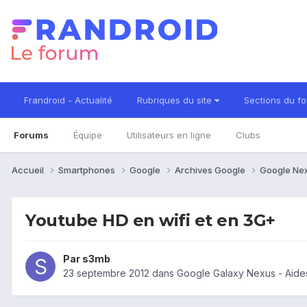
Frandroid - Actualité
Rubriques du site
Sections du f
Forums
Équipe
Utilisateurs en ligne
Clubs
Accueil
Smartphones
Google
Archives Google
Google Ne
Youtube HD en wifi et en 3G+
Par
s3mb
23 septembre 2012
dans
Google Galaxy Nexus - Aide