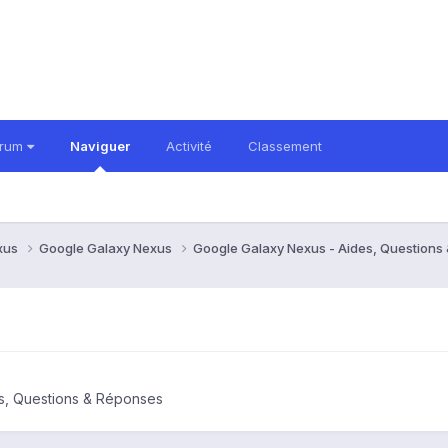
orum
Naviguer
Activité
Classement
xus
Google Galaxy Nexus
Google Galaxy Nexus - Aides, Question
s, Questions & Réponses