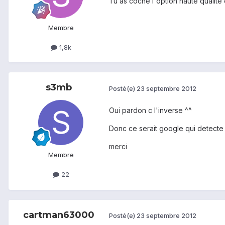
Tu as coché l'option haute qualité 
Membre
1,8k
s3mb
Posté(e)
23 septembre 2012
Oui pardon c l'inverse ^^
Donc ce serait google qui detecte un
merci
Membre
22
cartman63000
Posté(e)
23 septembre 2012