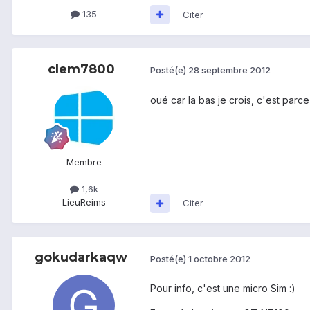
135
Citer
clem7800
Posté(e)
28 septembre 2012
oué car la bas je crois, c'est parc
Membre
1,6k
Lieu
Reims
Citer
gokudarkaqw
Posté(e)
1 octobre 2012
Pour info, c'est une micro Sim :)