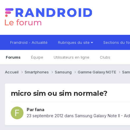
Frandroid - Actualité
Rubriques du site
Sections du f
Forums
Équipe
Utilisateurs en ligne
Clubs
Accueil
Smartphones
Samsung
Gamme Galaxy NOTE
Sam
micro sim ou sim normale?
Par
fana
23 septembre 2012
dans
Samsung Galaxy Note II - Ai