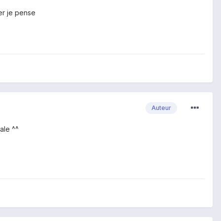
der je pense
Auteur
ale ^^