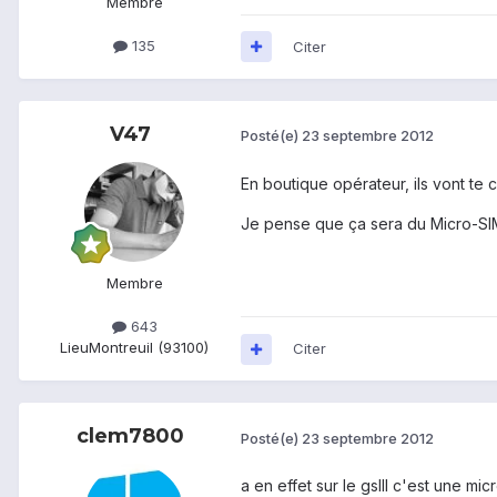
Membre
135
Citer
V47
Posté(e)
23 septembre 2012
En boutique opérateur, ils vont te c
Je pense que ça sera du Micro-SIM
Membre
643
Lieu
Montreuil (93100)
Citer
clem7800
Posté(e)
23 septembre 2012
a en effet sur le gsIII c'est une mi