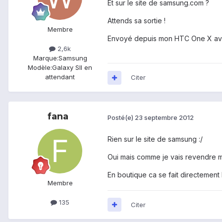
Et sur le site de samsung.com ?
Attends sa sortie !
Membre
Envoyé depuis mon HTC One X av
2,6k
Marque:
Samsung
Modèle:
Galaxy SII en
attendant
Citer
fana
Posté(e)
23 septembre 2012
Rien sur le site de samsung :/
Oui mais comme je vais revendre mo
En boutique ca se fait directemen
Membre
135
Citer