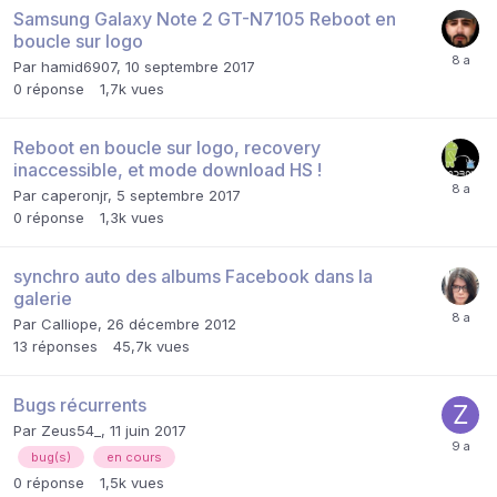
Samsung Galaxy Note 2 GT-N7105 Reboot en
boucle sur logo
Par
hamid6907
,
10 septembre 2017
0
réponse
1,7k
vues
Reboot en boucle sur logo, recovery
inaccessible, et mode download HS !
Par
caperonjr
,
5 septembre 2017
0
réponse
1,3k
vues
synchro auto des albums Facebook dans la
galerie
Par
Calliope
,
26 décembre 2012
13
réponses
45,7k
vues
Bugs récurrents
Par
Zeus54_
,
11 juin 2017
bug(s)
en cours
0
réponse
1,5k
vues