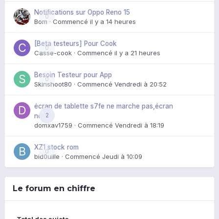
Notifications sur Oppo Reno 15
0
Bom
· Commencé
il y a 14 heures
[Beta testeurs] Pour Cook
0
Casse-cook
· Commencé
il y a 21 heures
Besoin Testeur pour App
0
Skinshoot80
· Commencé
Vendredi à 20:52
écran de tablette s7fe ne marche pas,écran
2
noir
domxav1759
· Commencé
Vendredi à 18:19
XZ1 stock rom
0
bid0uille
· Commencé
Jeudi à 10:09
Le forum en chiffre
Total des sujets