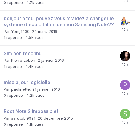
0
réponse
1,7k
vues
bonjour a tou! pouvez vous m'aidez a changer le
systeme d'exploitation de mon Samsung Note2?
Par
Yong1430
,
24 mars 2016
1
réponse
1,5k
vues
Sim non reconnu
Par
Pierre Lebon
,
2 janvier 2016
1
réponse
1,4k
vues
mise a jour logicielle
Par
paolinette
,
21 janvier 2016
0
réponse
1,2k
vues
Root Note 2 impossible!
Par
sarutobi9991
,
20 décembre 2015
0
réponse
1,1k
vues