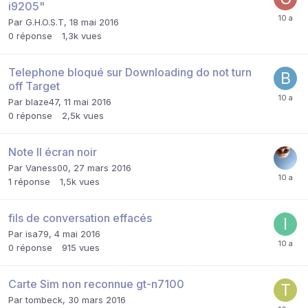
i9205"
Par
G.H.O.S.T
,
18 mai 2016
0
réponse
1,3k
vues
Telephone bloqué sur Downloading do not turn
off Target
Par
blaze47
,
11 mai 2016
0
réponse
2,5k
vues
Note II écran noir
Par
Vaness00
,
27 mars 2016
1
réponse
1,5k
vues
fils de conversation effacés
Par
isa79
,
4 mai 2016
0
réponse
915
vues
Carte Sim non reconnue gt-n7100
Par
tombeck
,
30 mars 2016