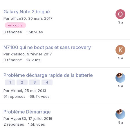
Galaxy Note 2 briqué
Par
office30
,
30 mars 2017
en cours
0
réponse
1,5k
vues
N7100 qui ne boot pas et sans recovery
Par
khaliloo
,
9 février 2017
0
réponse
2k
vues
Problème décharge rapide de la batterie
1
2
3
4
Par
Alnael
,
25 mai 2013
91
réponses
68,7k
vues
Problème Démarrage
Par
Hyper80
,
17 juillet 2016
2
réponses
1,5k
vues