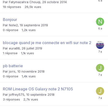
Par
Fatymazahra Chouqi
,
29 octobre 2014
19
réponses
26,5k
vues
Bonjour
Par
Note2
,
19 septembre 2019
0
réponse
1,2k
vues
blocage quand je me connecte en wifi sur note 2
Par
eura88
,
26 juillet 2019
1
réponse
1,1k
vues
pb batterie
Par
jsrrs
,
10 novembre 2018
0
réponse
1,4k
vues
ROM Lineage OS Galaxy note 2 N7105
Par
joffrey575
,
10 septembre 2018
3
réponses
2,7k
vues