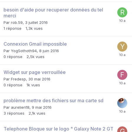
besoin d'aide pour recuperer données du tel
merci
Par
rob.59
,
3 juillet 2016
1
réponse
1,3k
vues
Connexion Gmail impossible
Par
YogSothoth94
,
8 juin 2016
0
réponse
2,5k
vues
Widget sur page verrouillée
Par
Fredesp
,
30 mai 2016
0
réponse
1k
vues
problème mettre des fichiers sur ma carte sd
Par
aurelien18
,
9 mai 2016
3
réponses
2,1k
vues
Telephone Bloque sur le logo " Galaxy Note 2 GT