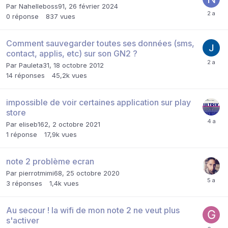
Par
Nahelleboss91
,
26 février 2024
0
réponse
837
vues
Comment sauvegarder toutes ses données (sms,
contact, applis, etc) sur son GN2 ?
Par
Pauleta31
,
18 octobre 2012
14
réponses
45,2k
vues
impossible de voir certaines application sur play
store
Par
eliseb162
,
2 octobre 2021
1
réponse
17,9k
vues
note 2 problème ecran
Par
pierrotmimi68
,
25 octobre 2020
3
réponses
1,4k
vues
Au secour ! la wifi de mon note 2 ne veut plus
s'activer