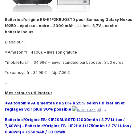
Batterie d'origine EB-K1F2KBUGSTD pour Samsung Galaxy Nexus
I9250 - épaisse - noire - 2000 mAh - Li-Ion - 3,7V - cache
batterie inclus
Dispo sur :
*Amazon.fr :
41.00
€ + livraison gratuite
*mobilefun.fr :
+
34.99€
Envoi standard par Laposte : 3,50 euros
*expansys.fr :
32.99 €
+ fdp 7,06 €
...
Mes retours utilisateur
:
*Autonomie Augmentée de 20% à 25% selon utilisation et
réglages voir plus 30% possible
...
Batterie d'Origine EB-K1F2KBUGSTD (2000mAh / 3.7V Li-ion /
7,40Wh) - Batterie d'Origine EB-L1F2HVU (1750mAh / 3.7V Li-ion /
6,48Wh) = +250mAh / +0.92Wh