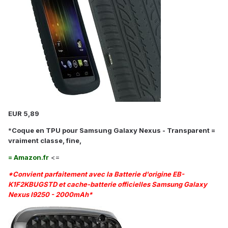
EUR 5,89
*
Coque en TPU pour Samsung Galaxy Nexus - Transparent =
vraiment classe, fine,
= Amazon.fr
<=
*Convient parfaitement avec la Batterie d'origine EB-
K1F2KBUGSTD et cache-batterie officielles Samsung Galaxy
Nexus I9250 - 2000mAh*