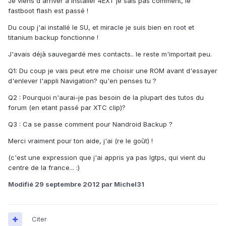
Je viens d'arriver a installer 4EXT je sais pas comment, le
fastboot flash est passé !
Du coup j'ai installé le SU, et miracle je suis bien en root et
titanium backup fonctionne !
J'avais déjà sauvegardé mes contacts.. le reste m'importait peu.
Q1: Du coup je vais peut etre me choisir une ROM avant d'essayer
d'enlever l'appli Navigation? qu'en penses tu ?
Q2 : Pourquoi n'aurai-je pas besoin de la plupart des tutos du
forum (en etant passé par XTC clip)?
Q3 : Ca se passe comment pour Nandroid Backup ?
Merci vraiment pour ton aide, j'ai (re le goût) !
(c'est une exp
ression que j'ai appris ya pas lgtps, qui vient du
centre de la france... :)
Modifié
29 septembre 2012
par Michel31
Citer