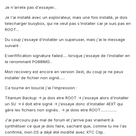
Je n'arrete pas d'essayer...
Je l'ai installé avec un explorateur, mais une fois installé, je dois
telecharger busybox, qui ne veut pas s'installer car je suis pas en
ROOT...
Du coup j'essaye d'installer un superuser, mais j'ai le message
suivant :
E:verifification signature failed..... lorsque j'essaye de l'installer en
le renommant PG88IMG..
Mon recovery est encore en version 3ext, du coup je ne peux
installer de fichier non signé......
Ca tourne en boucle j'ai l'impression :
Titanium Backup -> je dois etre ROOT -> j'essaye alors d'installer
un SU -> il doit etre signé -> j'essaye donc d'installer 4EXT qui
gère les fichiers non signés.. -> je doiis etre ROOT..................
J'ai parcouru pas mal de forum et j'arrive pas vraiment à
synthétiser ce que je dois faire, sachant que, comme tu me l'as
confirmé, mon DS a déjé été modifié avec XTC Clip..