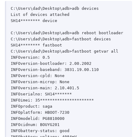
C:\Users\dad\Desktop\adb>adb devices

List of devices attached

SH14******** device

C:\Users\dad\Desktop\adb>adb reboot bootloader

C:\Users\dad\Desktop\adb>fastboot devices

SH14******** fastboot

C:\Users\dad\Desktop\adb>fastboot getvar all

INFOversion: 0.5

INFOversion-bootloader: 2.00.2002

INFOversion-baseband: 3831.19.00.110

INFOversion-cpld: None

INFOversion-microp: None

INFOversion-main: 2.10.401.5

INFOserialno: SH14*******

INFOimei: 35**********************

INFOproduct: saga

INFOplatform: HBOOT-7230

INFOmodelid: PG8810000

INFOcidnum: BOUYG201

INFObattery-status: good

INFObattery-voltage: 4084mV
