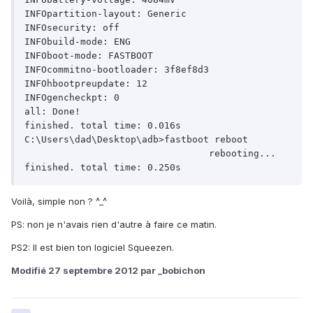
INFOpartition-layout: Generic

INFOsecurity: off

INFObuild-mode: ENG

INFOboot-mode: FASTBOOT

INFOcommitno-bootloader: 3f8ef8d3

INFOhbootpreupdate: 12

INFOgencheckpt: 0

all: Done!

finished. total time: 0.016s

C:\Users\dad\Desktop\adb>fastboot reboot

				 rebooting...

Voilà, simple non ? ^_^
PS: non je n'avais rien d'autre à faire ce matin.
PS2: Il est bien ton logiciel Squeezen.
Modifié
27 septembre 2012
par _bobichon