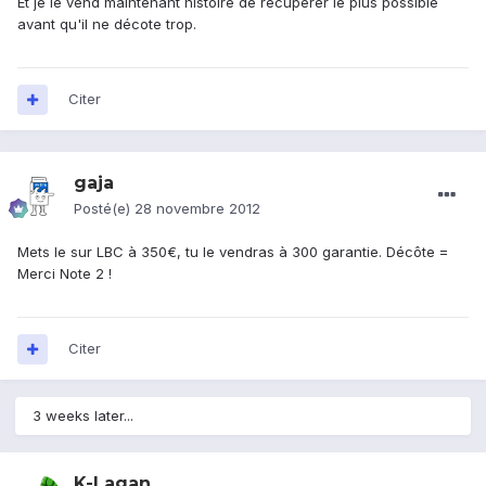
Et je le vend maintenant histoire de récupérer le plus possible
avant qu'il ne décote trop.
Citer
gaja
Posté(e)
28 novembre 2012
Mets le sur LBC à 350€, tu le vendras à 300 garantie. Décôte =
Merci Note 2 !
Citer
3 weeks later...
K-Lagan