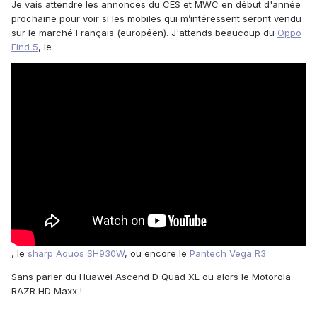
Je vais attendre les annonces du CES et MWC en début d'année
prochaine pour voir si les mobiles qui m’intéressent seront vendu
sur le marché Français (européen). J'attends beaucoup du
Oppo
Find 5
, le
, le
sharp Aquos SH930W
, ou encore le
Pantech Vega R3
Sans parler du Huawei Ascend D Quad XL ou alors le Motorola
RAZR HD Maxx !