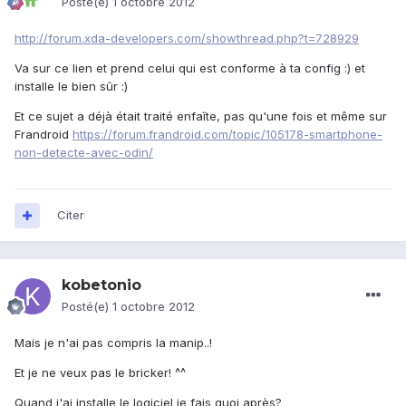
Posté(e)
1 octobre 2012
http://forum.xda-developers.com/showthread.php?t=728929
Va sur ce lien et prend celui qui est conforme à ta config :) et
installe le bien sûr :)
Et ce sujet a déjà était traité enfaîte, pas qu'une fois et même sur
Frandroid
https://forum.frandroid.com/topic/105178-smartphone-
non-detecte-avec-odin/
Citer
kobetonio
Posté(e)
1 octobre 2012
Mais je n'ai pas compris la manip..!
Et je ne veux pas le bricker! ^^
Quand j'ai installe le logiciel je fais quoi après?