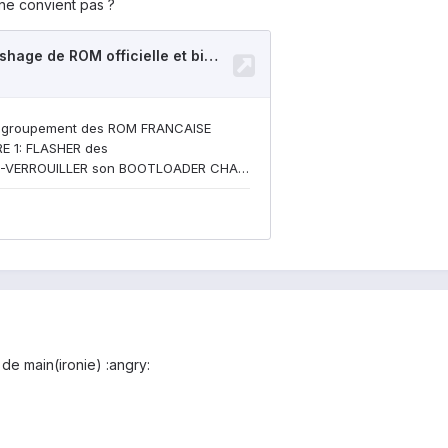
 ne convient pas ?
 de main(ironie) :angry: