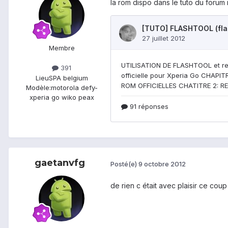
la rom dispo dans le tuto du forum
Membre
391
Lieu
SPA belgium
Modèle:
motorola defy-
xperia go wiko peax
gaetanvfg
Posté(e)
9 octobre 2012
de rien c était avec plaisir ce coup