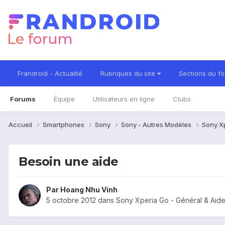
Frandroid - Actualité
Rubriques du site
Sections du f
Forums
Équipe
Utilisateurs en ligne
Clubs
Accueil
Smartphones
Sony
Sony - Autres Modèles
Sony X
Besoin une aide
Par
Hoang Nhu Vinh
5 octobre 2012
dans
Sony Xperia Go - Général & Aid