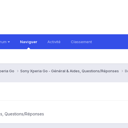
orum
Naviguer
Activité
Classement
peria Go
Sony Xperia Go - Général & Aides, Questions/Réponses
B
es, Questions/Réponses