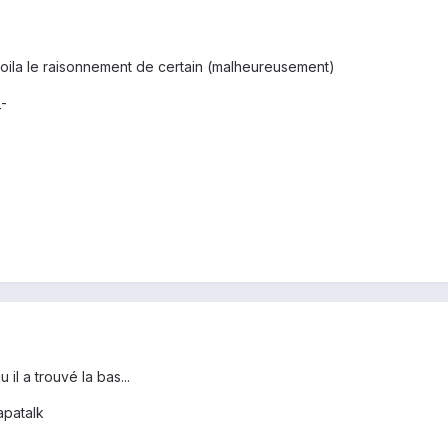
,voila le raisonnement de certain (malheureusement)
_-
 il a trouvé la bas...
patalk