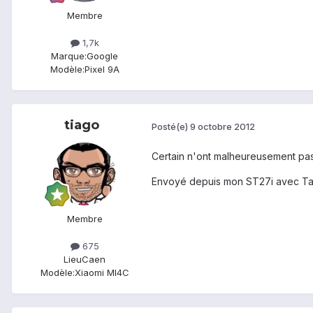
Membre
1,7k
Marque:
Google
Modèle:
Pixel 9A
tiago
Posté(e)
9 octobre 2012
Certain n'ont malheureusement pas
Envoyé depuis mon ST27i avec Ta
Membre
675
Lieu
Caen
Modèle:
Xiaomi MI4C