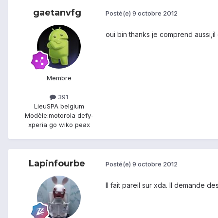
gaetanvfg
Posté(e)
9 octobre 2012
oui bin thanks je comprend aussi,i
Membre
391
Lieu
SPA belgium
Modèle:
motorola defy-
xperia go wiko peax
Lapinfourbe
Posté(e)
9 octobre 2012
Il fait pareil sur xda. Il demande de