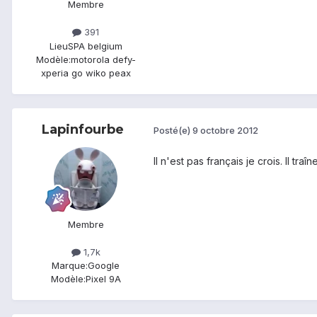
Membre
391
Lieu
SPA belgium
Modèle:
motorola defy-
xperia go wiko peax
Lapinfourbe
Posté(e)
9 octobre 2012
Il n'est pas français je crois. Il traî
Membre
1,7k
Marque:
Google
Modèle:
Pixel 9A