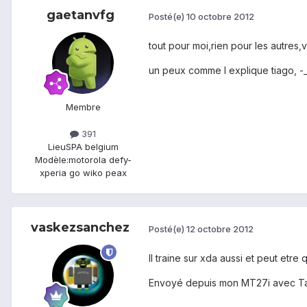
gaetanvfg
Posté(e)
10 octobre 2012
tout pour moi,rien pour les autres
un peux comme l explique tiago, -
Membre
391
Lieu
SPA belgium
Modèle:
motorola defy-
xperia go wiko peax
vaskezsanchez
Posté(e)
12 octobre 2012
Il traine sur xda aussi et peut etre qu
Envoyé depuis mon MT27i avec Ta