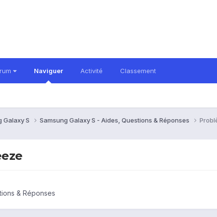
orum
Naviguer
Activité
Classement
 Galaxy S
Samsung Galaxy S - Aides, Questions & Réponses
Probl
eeze
tions & Réponses