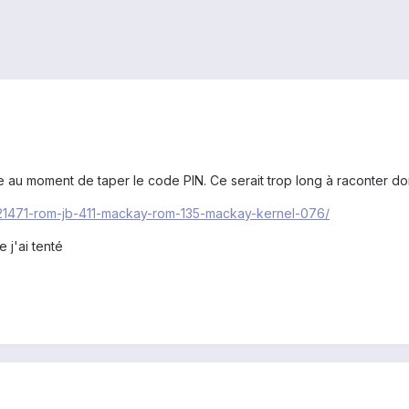
u moment de taper le code PIN. Ce serait trop long à raconter donc
/121471-rom-jb-411-mackay-rom-135-mackay-kernel-076/
e j'ai tenté