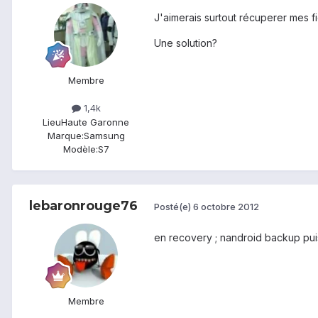
J'aimerais surtout récuperer mes f
Une solution?
Membre
1,4k
Lieu
Haute Garonne
Marque:
Samsung
Modèle:
S7
lebaronrouge76
Posté(e)
6 octobre 2012
en recovery ; nandroid backup puis
Membre