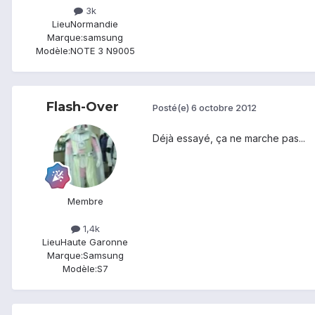
3k
Lieu
Normandie
Marque:
samsung
Modèle:
NOTE 3 N9005
Flash-Over
Posté(e)
6 octobre 2012
Déjà essayé, ça ne marche pas...
Membre
1,4k
Lieu
Haute Garonne
Marque:
Samsung
Modèle:
S7