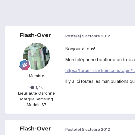
Flash-Over
Posté(e)
5 octobre 2012
Bonjour à tous!
Mon téléphone bootloop ou freeze a
https://forum.frandroid.com/topic
Membre
Il y a ici toutes les manipulations qu
1,4k
Lieu
Haute Garonne
Marque:
Samsung
Modèle:
S7
Flash-Over
Posté(e)
5 octobre 2012