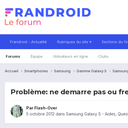
Frandroid - Actualité
Rubriques du site
Sections du f
Forums
Équipe
Utilisateurs en ligne
Clubs
Accueil
Smartphones
Samsung
Gamme Galaxy S
Samsung
Problème: ne demarre pas ou fr
Par
Flash-Over
5 octobre 2012
dans
Samsung Galaxy S - Aides, Ques