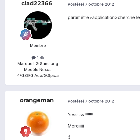
clad22366
Posté(e)
7 octobre 2012
paramétre>application>cherche le e
Membre
1,4k
Marque:
LG Samsung
Modèle:
Nexus
4/GSII/G.Ace/G.Spica
orangeman
Posté(e)
7 octobre 2012
Yesssss !!!!!!!!
Merciiiiii
:)