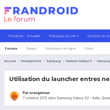
Frandroid - Actualité
Rubriques du site
Sections du f
Forums
Équipe
Utilisateurs en ligne
Clubs
Accueil
Smartphones
Samsung
Gamme Galaxy S
Samsung
Utilisation du launcher entres n
Par
orangeman
7 octobre 2012
dans
Samsung Galaxy S2 - Aide, Que