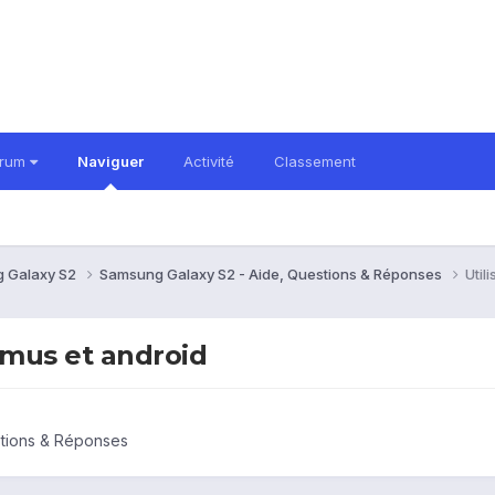
orum
Naviguer
Activité
Classement
 Galaxy S2
Samsung Galaxy S2 - Aide, Questions & Réponses
Util
emus et android
stions & Réponses