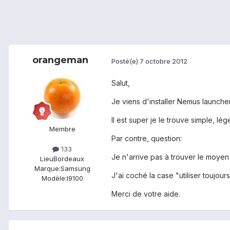
orangeman
Posté(e)
7 octobre 2012
Salut,
Je viens d'installer Nemus launcher
Il est super je le trouve simple, lég
Membre
Par contre, question:
133
Je n'arrive pas à trouver le moyen 
Lieu
Bordeaux
Marque:
Samsung
J'ai coché la case "utiliser toujour
Modèle:
I9100
Merci de votre aide.