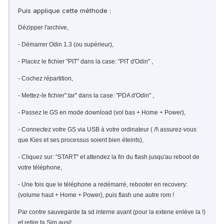
Puis applique cette méthode :
Dézipper l'archive,
- Démarrer Odin 1.3 (ou supérieur),
- Placez le fichier "PIT" dans la case: "PIT d'Odin" ,
- Cochez répartition,
- Mettez-le fichier".tar" dans la case: "PDA d'Odin" ,
- Passez le GS en mode download (vol bas + Home + Power),
- Connectez votre GS via USB à votre ordinateur ( /!\ assurez-vous
que Kies et ses processus soient bien éteints),
- Cliquez sur: "START" et attendez la fin du flash jusqu'au reboot de
votre téléphone,
- Une fois que le téléphone a redémarré, rebooter en recovery:
(volume haut + Home + Power), puis flash une autre rom !
Par contre sauvegarde ta sd interne avant (pour la extene enléve la !)
et retire ta Sim ausi!