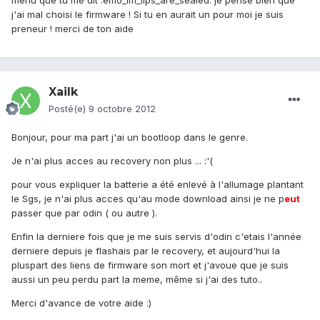
menu que tu me dit :emo_im_lips_are_sealed: je pense bien que
j'ai mal choisi le firmware ! Si tu en aurait un pour moi je suis
preneur ! merci de ton aide
Xailk
Posté(e)
9 octobre 2012
Bonjour, pour ma part j'ai un bootloop dans le genre.
Je n'ai plus acces au recovery non plus ... :'(
pour vous expliquer la batterie a été enlevé à l'allumage plantant
le Sgs, je n'ai plus acces qu'au mode download ainsi je ne p
eu
t
passer que par odin ( ou autre ).
Enfin la derniere fois que je me suis servis d'odin c'etais l'année
derniere depuis je flashais par le recovery, et aujourd'hui la
pluspart des liens de firmware son mort et j'avoue que je suis
aussi un peu perdu part la meme, même si j'ai des tuto..
Merci d'avance de votre aide :)