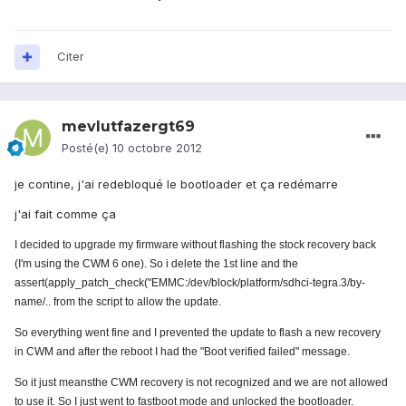
Citer
mevlutfazergt69
Posté(e)
10 octobre 2012
je contine, j'ai redebloqué le bootloader et ça redémarre
j'ai fait comme ça
I decided to upgrade my firmware without flashing the stock recovery back
(I'm using the CWM 6 one). So i delete the 1st line and the
assert(apply_patch_check("EMMC:/dev/block/platform/sdhci-tegra.3/by-
name/.. from the script to allow the update.
So everything went fine and I prevented the update to flash a new recovery
in CWM and after the reboot I had the "Boot verified failed" message.
So it just meansthe CWM recovery is not recognized and we are not allowed
to use it. So I just went to fastboot mode and unlocked the bootloader.