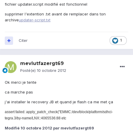
fichier updater.script modifié est fonctionnel
supprimer l'extention .txt avant de remplacer dans ton
archive
updater-script.txt
Citer
1
mevlutfazergt69
Posté(e)
10 octobre 2012
Ok merci je tente
ca marche pas
j'ai installer le recovery JB et quand je flash ca me met ça
assert failed: apply_patch_check("EMMC:/dev/block/platform/sdhci-
tegra.3/by-name/LNX::4065536:88 etc
Modifié
10 octobre 2012
par mevlutfazergt69