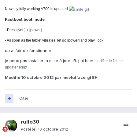
Now my fully working A700 is updated
Fastboot boot mode
:
- Press [vol-] + [power]
- As soon as the tablet vibrates, let go [power] and play [lock]
ca a l'air de fonctionner
je peux pas installer la mise à jour JB. j'ai bien
modifier le fichier
updater.script
Modifié
10 octobre 2012
par mevlutfazergt69
Citer
rullo30
Posté(e)
10 octobre 2012