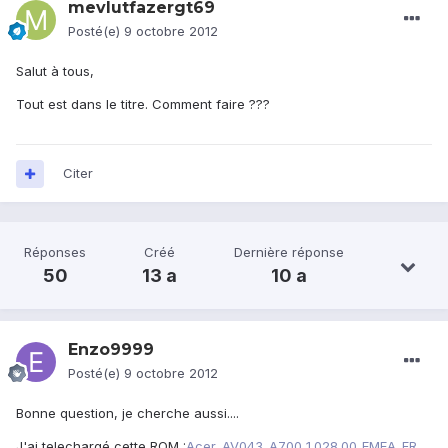
mevlutfazergt69
Posté(e)
9 octobre 2012
Salut à tous,
Tout est dans le titre. Comment faire ???
Citer
Réponses
Créé
Dernière réponse
50
13 a
10 a
Enzo9999
Posté(e)
9 octobre 2012
Bonne question, je cherche aussi....
J'ai telechargé cette ROM :
Acer_AV043_A700_1.028.00_EMEA_FR
,