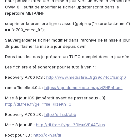
Pour pouvoir effectuer la mise à jour vers JB avec la version de
CWM 6 il suffit de modifier le fichier updater.script dans le
répertoire META/INF
supprimer la premiere ligne : assert(getprop("ro.product.name")
== "a700_emea_fr");
Sauvergarder le fichier modifier dans l'archive de la mise à jour
JB puis flasher la mise à jour depuis cwm
Dans tous les cas je prépare un TUTO complet dans la journée
Les fichiers à télécharger pour le tuto à venir :
Recovery A700 ICS :
http://www.mediafire...9g39c74cc1smq10
rom officielle 4.0.4 :
https://app.dumptruc...om/p/yi2HRnbuml
Mise à jour ICS (impératif avant de passer sous JB) :
http://dl.free.fr/ge...?file=/llzeKnTG
Recovery A700 JB :
http://d-h.st/ubb
Mise à jour JB :
http://dl.free.fr/ge...?file=/VB44TJus
Root pour JB :
http://d-h.st/tii