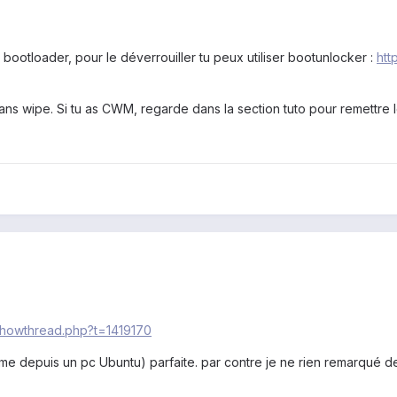
on bootloader, pour le déverrouiller tu peux utiliser bootunlocker :
htt
ans wipe. Si tu as CWM, regarde dans la section tuto pour remettre 
showthread.php?t=1419170
e depuis un pc Ubuntu) parfaite. par contre je ne rien remarqué de 