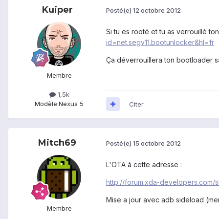
Kuiper
Posté(e)
12 octobre 2012
Si tu es rooté et tu as verrouillé t
id=net.segv11.bootunlocker&hl=fr
Ça déverrouillera ton bootloader s
Membre
1,5k
Modèle:
Nexus 5
Citer
Mitch69
Posté(e)
15 octobre 2012
L'OTA à cette adresse :
http://forum.xda-developers.com/
Mise a jour avec adb sideload (mem
Membre