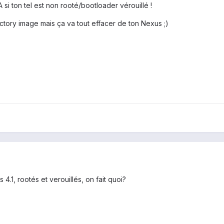
A si ton tel est non rooté/bootloader vérouillé !
actory image mais ça va tout effacer de ton Nexus ;)
 4.1, rootés et verouillés, on fait quoi?