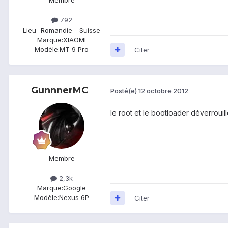
Membre
792
Lieu
- Romandie - Suisse
Marque:
XIAOMI
Modèle:
MT 9 Pro
Citer
GunnnerMC
Posté(e)
12 octobre 2012
le root et le bootloader déverroui
Membre
2,3k
Marque:
Google
Modèle:
Nexus 6P
Citer