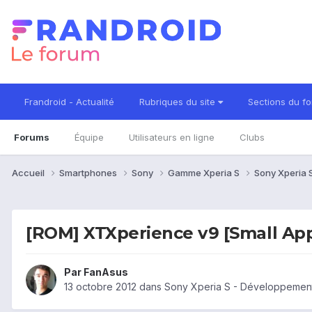
Frandroid - Actualité
Rubriques du site
Sections du f
Forums
Équipe
Utilisateurs en ligne
Clubs
Accueil
Smartphones
Sony
Gamme Xperia S
Sony Xperia 
[ROM] XTXperience v9 [Small Apps
Par
FanAsus
13 octobre 2012
dans
Sony Xperia S - Développemen