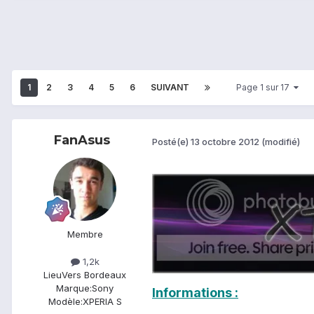
1
2
3
4
5
6
SUIVANT
Page 1 sur 17
FanAsus
Posté(e)
13 octobre 2012
(modifié)
Membre
1,2k
Lieu
Vers Bordeaux
Marque:
Sony
Informations :
Modèle:
XPERIA S