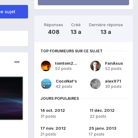
e sujet
Réponses
Créé
Dernière réponse
408
13 a
13 a
TOP FORUMEURS SUR CE SUJET
tomtom275
FanAsus
52 posts
52 posts
CocoNat's
alex971
42 posts
30 posts
JOURS POPULAIRES
14 oct. 2012
11 déc. 2012
31 posts
22 posts
17 nov. 2012
25 janv. 2013
21 posts
17 posts