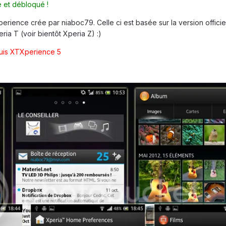
 et débloqué !
rience crée par niaboc79. Celle ci est basée sur la version officie
ria T (voir bientôt Xperia Z) :)
puis XTXperience 5