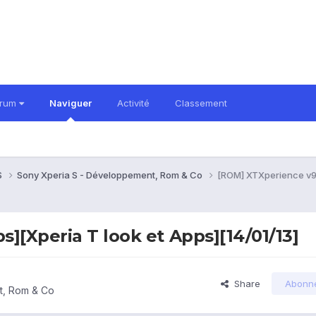
orum
Naviguer
Activité
Classement
S
Sony Xperia S - Développement, Rom & Co
[ROM] XTXperience v9 
][Xperia T look et Apps][14/01/13]
Share
Abonn
t, Rom & Co