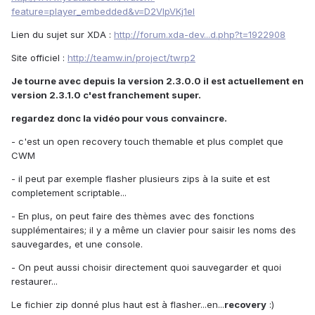
feature=player_embedded&v=D2VlpVKj1eI
Lien du sujet sur XDA :
http://forum.xda-dev...d.php?t=1922908
Site officiel :
http://teamw.in/project/twrp2
Je tourne avec depuis la version 2.3.0.0 il est actuellement en
version 2.3.1.0 c'est franchement super.
regardez donc la vidéo pour vous convaincre.
- c'est un open recovery touch themable et plus complet que
CWM
- il peut par exemple flasher plusieurs zips à la suite et est
completement scriptable...
- En plus, on peut faire des thèmes avec des fonctions
supplémentaires; il y a même un clavier pour saisir les noms des
sauvegardes, et une console.
- On peut aussi choisir directement quoi sauvegarder et quoi
restaurer...
Le fichier zip donné plus haut est à flasher...en...
recovery
:)