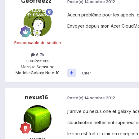
Geofreezz
Posté(e)
14 octobre 2012
Aucun problème pour les appels, 
Envoyer depuis mon Acer CloudMo
Responsable de section
6,7k
Lieu
Poitiers
Marque:
Samsung
Modèle:
Galaxy Note 10
Citer
nexus16
Posté(e)
14 octobre 2012
j'arrive du nexus one et galaxy ac
cloudmobile nettement superieur s
le son est fort et clair en receptio
Membre