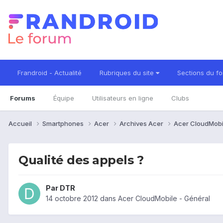
Frandroid - Actualité
Rubriques du site
Sections du f
Forums
Équipe
Utilisateurs en ligne
Clubs
Accueil
Smartphones
Acer
Archives Acer
Acer CloudMob
Qualité des appels ?
Par
DTR
14 octobre 2012
dans
Acer CloudMobile - Général