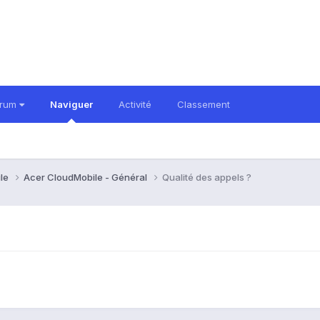
orum
Naviguer
Activité
Classement
ile
Acer CloudMobile - Général
Qualité des appels ?