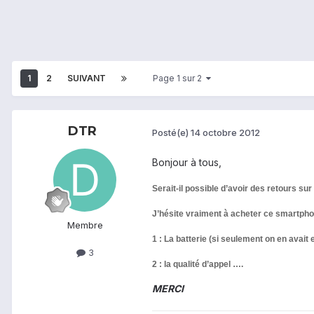
1
2
SUIVANT
Page 1 sur 2
DTR
Posté(e)
14 octobre 2012
Bonjour à tous,
Serait-il possible d’avoir des retours sur 
J’hésite vraiment à acheter ce smartpho
Membre
1 : La batterie (si seulement on en avait
3
2 : la qualité d’appel ….
MERCI