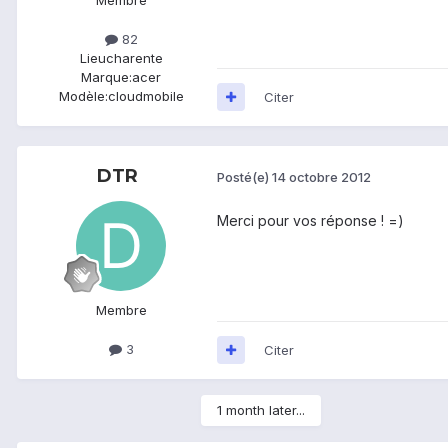
82
Lieu
charente
Marque:
acer
Modèle:
cloudmobile
Citer
DTR
Posté(e)
14 octobre 2012
Merci pour vos réponse ! =)
Membre
3
Citer
1 month later...