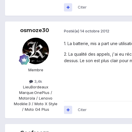
Citer
osmoze30
Posté(e)
14 octobre 2012
1. La batterie, mis a part une utilisa
2. La qualité des appels, j'ai eu
dessus. Le son est plus clair pour m
Membre
3,4k
Lieu
Bordeaux
Marque:
OnePlus /
Motorola / Lenovo
Modèle:
3 / Moto X Style
/ Moto G4 Plus
Citer