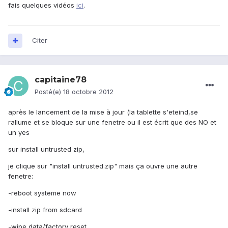
fais quelques vidéos
ici
.
Citer
capitaine78
Posté(e)
18 octobre 2012
après le lancement de la mise à jour (la tablette s'eteind,se
rallume et se bloque sur une fenetre ou il est écrit que des NO et
un yes
sur install untrusted zip,
je clique sur "install untrusted.zip" mais ça ouvre une autre
fenetre:
-reboot systeme now
-install zip from sdcard
-wipe data/factory reset