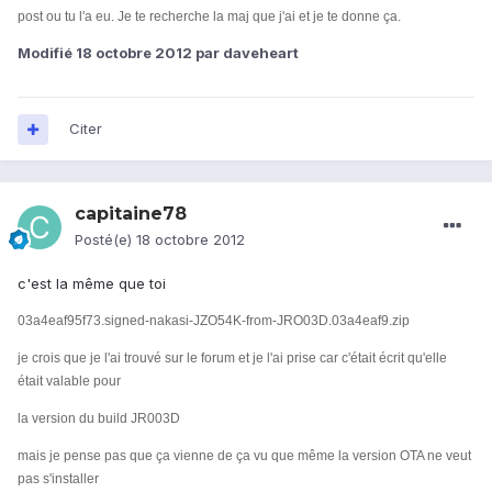
post ou tu l'a eu. Je te recherche la maj que j'ai et je te donne ça.
Modifié
18 octobre 2012
par daveheart
Citer
capitaine78
Posté(e)
18 octobre 2012
c'est la même que toi
03a4eaf95f73.signed-nakasi-JZO54K-from-JRO03D.03a4eaf9.zip
je crois que je l'ai trouvé sur le forum et je l'ai prise car c'était écrit
qu'elle
était valable pour
la version du build JR003D
mais je pense pas que ça vienne de ça vu que même la version OTA ne veut
pas s'installer