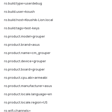
ro.build.type=userdebug
ro.build.user=koush
ro.build.host=Koushik-Lion.local
ro.build.tags=test-keys
ro.product.model=grouper
ro.product.brand=asus
ro.product.name=cm_grouper
ro.product.device=grouper
ro.product.board=grouper
ro.product.cpu.abi=armeabi
ro.product.manufacturer=asus
ro.product.locale.language=en
ro.product.locale.region=US
ro.wifi.channels=