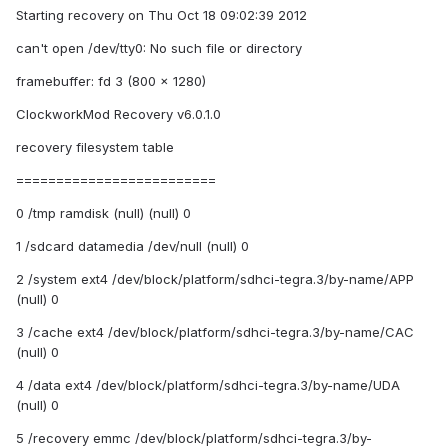
Starting recovery on Thu Oct 18 09:02:39 2012
can't open /dev/tty0: No such file or directory
framebuffer: fd 3 (800 x 1280)
ClockworkMod Recovery v6.0.1.0
recovery filesystem table
=========================
0 /tmp ramdisk (null) (null) 0
1 /sdcard datamedia /dev/null (null) 0
2 /system ext4 /dev/block/platform/sdhci-tegra.3/by-name/APP
(null) 0
3 /cache ext4 /dev/block/platform/sdhci-tegra.3/by-name/CAC
(null) 0
4 /data ext4 /dev/block/platform/sdhci-tegra.3/by-name/UDA
(null) 0
5 /recovery emmc /dev/block/platform/sdhci-tegra.3/by-