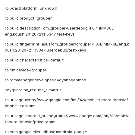
ro.board.platform=unknown
ro.build.product=grouper
ro.build.description=cm_grouper-userdebug 4.0.4 IMM76L
eng.koush.20120721.115347 test-keys
ro.build.fingerprint=asus/cm_grouper/grouper:4.0.4/IMM76L/eng.k
oush.20120721.115347:userdebug/test-keys
ro.build.characteristics=default
ro.cm.device=grouper
ro.rommanager.developerid=cyanogenmod
keyguard.no_require_sim=true
ro.url.legal=http://www.google.com/intl/%s/mobile/android/basic/
phone-legal.html
ro.url.legal.android_privacy=http://www.google.com/intl/%s/mobile
/android/basic/privacy.html
ro.com.google.clientidbase=android-google