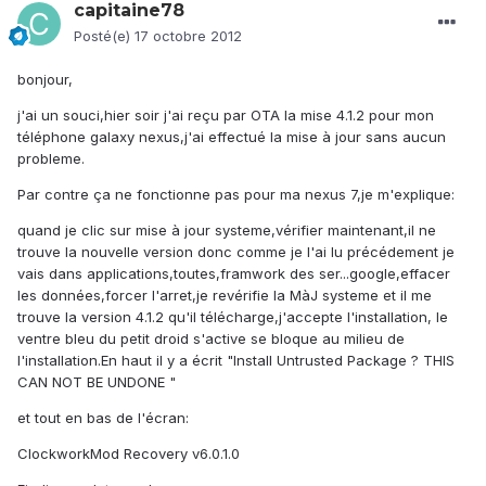
capitaine78
Posté(e)
17 octobre 2012
bonjour,
j'ai un souci,hier soir j'ai reçu par OTA la mise 4.1.2 pour mon
téléphone galaxy nexus,j'ai effectué la mise à jour sans aucun
probleme.
Par contre ça ne fonctionne pas pour ma nexus 7,je m'explique:
quand je clic sur mise à jour systeme,vérifier maintenant,il ne
trouve la nouvelle version donc comme je l'ai lu précédement je
vais dans applications,toutes,framwork des ser...google,effacer
les données,forcer l'arret,je revérifie la MàJ systeme et il me
trouve la version 4.1.2 qu'il télécharge,j'accepte l'installation, le
ventre bleu du petit droid s'active se bloque au milieu de
l'installation.En haut il y a écrit "Install Untrusted Package ? THIS
CAN NOT BE UNDONE "
et tout en bas de l'écran:
ClockworkMod Recovery v6.0.1.0