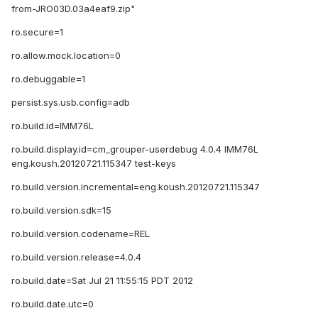
from-JRO03D.03a4eaf9.zip"
ro.secure=1
ro.allow.mock.location=0
ro.debuggable=1
persist.sys.usb.config=adb
ro.build.id=IMM76L
ro.build.display.id=cm_grouper-userdebug 4.0.4 IMM76L
eng.koush.20120721.115347 test-keys
ro.build.version.incremental=eng.koush.20120721.115347
ro.build.version.sdk=15
ro.build.version.codename=REL
ro.build.version.release=4.0.4
ro.build.date=Sat Jul 21 11:55:15 PDT 2012
ro.build.date.utc=0