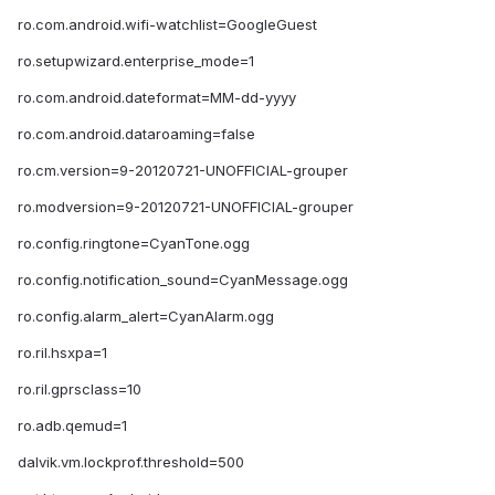
ro.com.android.wifi-watchlist=GoogleGuest
ro.setupwizard.enterprise_mode=1
ro.com.android.dateformat=MM-dd-yyyy
ro.com.android.dataroaming=false
ro.cm.version=9-20120721-UNOFFICIAL-grouper
ro.modversion=9-20120721-UNOFFICIAL-grouper
ro.config.ringtone=CyanTone.ogg
ro.config.notification_sound=CyanMessage.ogg
ro.config.alarm_alert=CyanAlarm.ogg
ro.ril.hsxpa=1
ro.ril.gprsclass=10
ro.adb.qemud=1
dalvik.vm.lockprof.threshold=500