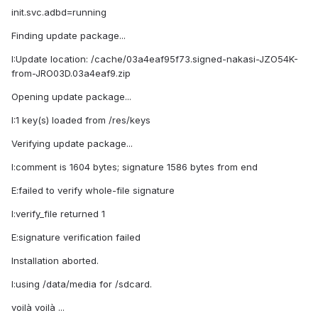
init.svc.adbd=running
Finding update package...
I:Update location: /cache/03a4eaf95f73.signed-nakasi-JZO54K-
from-JRO03D.03a4eaf9.zip
Opening update package...
I:1 key(s) loaded from /res/keys
Verifying update package...
I:comment is 1604 bytes; signature 1586 bytes from end
E:failed to verify whole-file signature
I:verify_file returned 1
E:signature verification failed
Installation aborted.
I:using /data/media for /sdcard.
voilà voilà ...