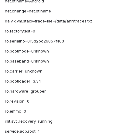
net.bt.name=Android
net.change=net.bt.name
dalvik.vm.stack-trace-file=/data/anr/traces.txt
ro.factorytest=0
ro.serialno=015d2bc26057f403
ro.bootmode=unknown
ro.baseband=unknown
ro.carrier=unknown
ro.bootloader=3.34
ro.hardware=grouper
ro.revision=0
ro.emmc=0
init.svc.recovery=running
service.adb.root=1