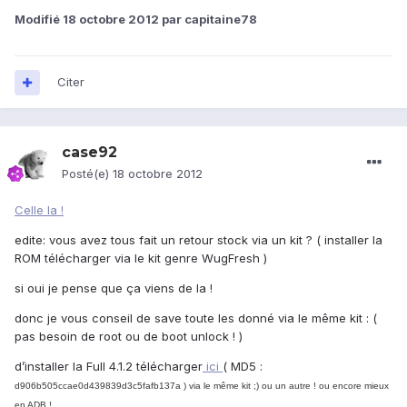
Modifié
18 octobre 2012
par capitaine78
Citer
case92
Posté(e)
18 octobre 2012
Celle la !
edite: vous avez tous fait un retour stock via un kit ? ( installer la
ROM télécharger via le kit genre WugFresh )
si oui je pense que ça viens de la !
donc je vous conseil de save toute les donné via le même kit : (
pas besoin de root ou de boot unlock ! )
d’installer la Full 4.1.2 télécharger
ici
( MD5 :
d906b505ccae0d439839d3c5fafb137a ) via le même kit ;) ou un autre ! ou encore mieux
en ADB !