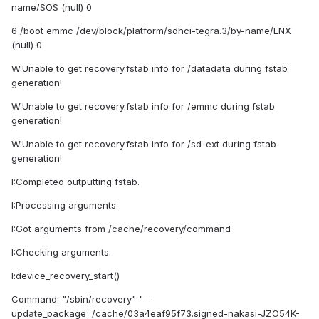
name/SOS (null) 0
6 /boot emmc /dev/block/platform/sdhci-tegra.3/by-name/LNX
(null) 0
W:Unable to get recovery.fstab info for /datadata during fstab
generation!
W:Unable to get recovery.fstab info for /emmc during fstab
generation!
W:Unable to get recovery.fstab info for /sd-ext during fstab
generation!
I:Completed outputting fstab.
I:Processing arguments.
I:Got arguments from /cache/recovery/command
I:Checking arguments.
I:device_recovery_start()
Command: "/sbin/recovery" "--
update_package=/cache/03a4eaf95f73.signed-nakasi-JZO54K-