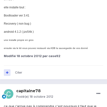
elle installe tout :
Bootloader ver 3.41
Recovery ( non bug )
android 4.1.2 ( jzo54k )
une installe propre en gros
ensuite via le kit vous pouvez restauré via ADB la sauvegarde de vos donné
Modifié
18 octobre 2012
par case92
Citer
capitaine78
Posté(e)
18 octobre 2012
ce que j'arrive pas à comprendre c'est pourquoi il faut que je