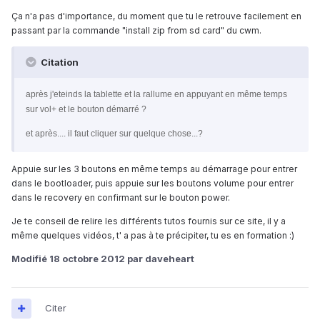
Ça n'a pas d'importance, du moment que tu le retrouve facilement en
passant par la commande "install zip from sd card" du cwm.
Citation
après j'eteinds la tablette et la rallume en appuyant en même temps
sur vol+ et le bouton démarré ?
et après.... il faut cliquer sur quelque chose...?
Appuie sur les 3 boutons en même temps au démarrage pour entrer
dans le bootloader, puis appuie sur les boutons volume pour entrer
dans le recovery en confirmant sur le bouton power.
Je te conseil de relire les différents tutos fournis sur ce site, il y a
même quelques vidéos, t' a pas à te précipiter, tu es en formation :)
Modifié
18 octobre 2012
par daveheart
Citer