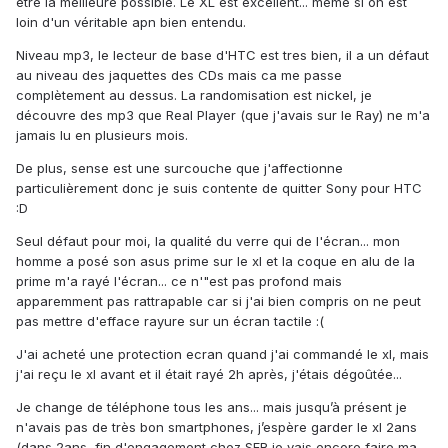
être la meilleure possible. Le XL est excellent... même si on est
loin d'un véritable apn bien entendu.
Niveau mp3, le lecteur de base d'HTC est tres bien, il a un défaut
au niveau des jaquettes des CDs mais ca me passe
complètement au dessus. La randomisation est nickel, je
découvre des mp3 que Real Player (que j'avais sur le Ray) ne m'a
jamais lu en plusieurs mois.
De plus, sense est une surcouche que j'affectionne
particulièrement donc je suis contente de quitter Sony pour HTC
:D
Seul défaut pour moi, la qualité du verre qui de l'écran... mon
homme a posé son asus prime sur le xl et la coque en alu de la
prime m'a rayé l'écran... ce n'"est pas profond mais
apparemment pas rattrapable car si j'ai bien compris on ne peut
pas mettre d'efface rayure sur un écran tactile :(
J'ai acheté une protection ecran quand j'ai commandé le xl, mais
j'ai reçu le xl avant et il était rayé 2h après, j'étais dégoûtée...
Je change de téléphone tous les ans... mais jusqu’à présent je
n'avais pas de très bon smartphones, j’espère garder le xl 2ans
(dans 2ans, fin d'engagement chez SFR je vais encore faire ma