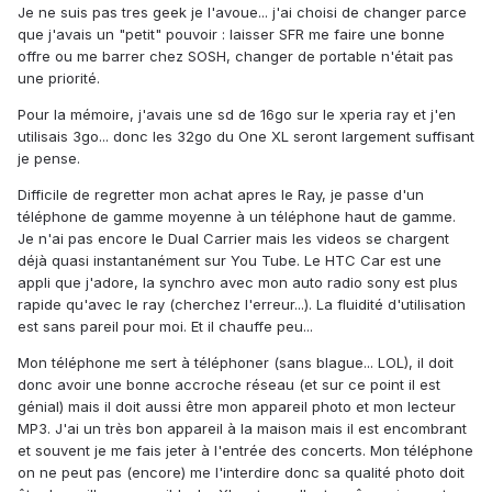
Je ne suis pas tres geek je l'avoue... j'ai choisi de changer parce
que j'avais un "petit" pouvoir : laisser SFR me faire une bonne
offre ou me barrer chez SOSH, changer de portable n'était pas
une priorité.
Pour la mémoire, j'avais une sd de 16go sur le xperia ray et j'en
utilisais 3go... donc les 32go du One XL seront largement suffisant
je pense.
Difficile de regretter mon achat apres le Ray, je passe d'un
téléphone de gamme moyenne à un téléphone haut de gamme.
Je n'ai pas encore le Dual Carrier mais les videos se chargent
déjà quasi instantanément sur You Tube. Le HTC Car est une
appli que j'adore, la synchro avec mon auto radio sony est plus
rapide qu'avec le ray (cherchez l'erreur...). La fluidité d'utilisation
est sans pareil pour moi. Et il chauffe peu...
Mon téléphone me sert à téléphoner (sans blague... LOL), il doit
donc avoir une bonne accroche réseau (et sur ce point il est
génial) mais il doit aussi être mon appareil photo et mon lecteur
MP3. J'ai un très bon appareil à la maison mais il est encombrant
et souvent je me fais jeter à l'entrée des concerts. Mon téléphone
on ne peut pas (encore) me l'interdire donc sa qualité photo doit